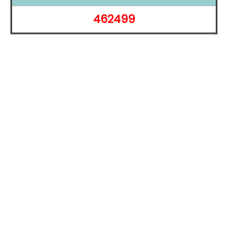
顯示和螢幕：
462499
10.4
吋
TFT 觸控螢幕
2,000 x 1,200pixels
解析度
處理器和記憶體：
SAMSUNG
Exynos 1280 八核心處理器
4
GB
RAM
/ 128
GB
ROM
連接和通訊：
Wi-Fi 5
、
藍牙
5.3
相機：
前置 500 萬
畫素
鏡頭
後置 800 萬
畫素
鏡頭
安全功能：