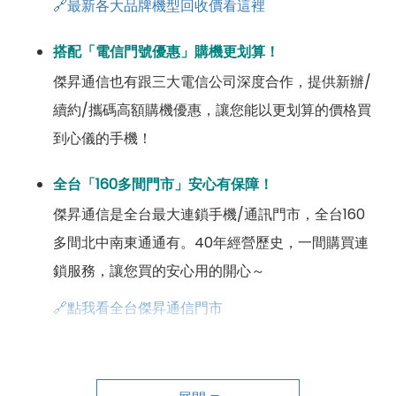
🔗最新各大品牌機型回收價看這裡
搭配「電信門號優惠」購機更划算！
傑昇通信也有跟三大電信公司深度合作，提供新辦/
續約/攜碼高額購機優惠，讓您能以更划算的價格買
到心儀的手機！
全台「160多間門市」安心有保障！
傑昇通信是全台最大連鎖手機/通訊門市，全台160
多間北中南東通通有。40年經營歷史，一間購買連
鎖服務，讓您買的安心用的開心～
🔗點我看全台傑昇通信門市
成為「尊榮會員優惠」好康超級多！
傑昇尊榮會員除了可以「消費集點兌換商品」，每半