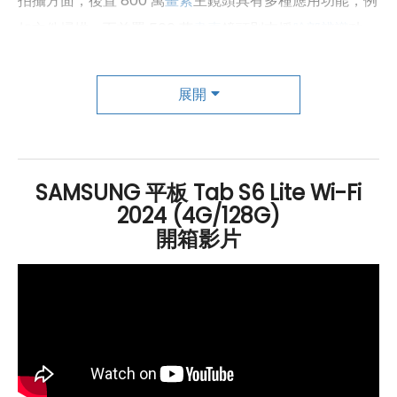
拍攝方面，後置 800 萬
畫素
主鏡頭具有多種應用功能，例
如文件掃描，而前置 500 萬
畫素
鏡頭則支援
臉部辨識
功
能，保護隱私安全。搭載
Android
14 系統和
SAMSUNG
Exynos 1280 八核心處理器，內建 4
GB
RAM
/ 128
GB
展開
ROM
，並支援
microSD
擴充，最高可達 1TB 儲存空間，
能輕鬆存儲各種檔案和資料。同時，搭載了容量為
7,040
mAh
的大電池，提供了優秀的續航能力，享受娛樂
SAMSUNG 平板 Tab S6 Lite Wi-Fi
和工作時更加無憂無慮。
SAMSUNG
Galaxy Tab S6
2024 (4G/128G)
Lite（2024）
Wi-Fi
128
GB
的全面升級，使數位生活帶來
開箱影片
更多便利和樂趣。
附送 S Pen 手寫筆：提升數位體驗的完美利器
SAMSUNG
Galaxy Tab S6 Lite（2024）
Wi-Fi
128
GB
盒
裝附送的 S Pen 手寫筆，設計獨特，搭配圓潤的筆身，握