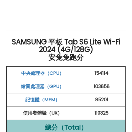
持起來相當舒適。這支筆可完美配合 Tab S6 Lite 內建的
筆記功能，能夠輕鬆進行課堂筆記、文書整理等各種工
作。而且，S Pen 支援 4096 階感壓技術，筆觸更加真
實，感受到筆尖在屏幕上的每一寸觸感。此外，S Pen 還
能透過磁吸方式收納在 Tab S6 Lite 上，使得攜帶更加便
SAMSUNG 平板 Tab S6 Lite Wi-Fi
2024 (4G/128G)
利，無論走到哪裡，隨時都能輕鬆取出使用。這支 S Pen
安兔兔跑分
的出現，不僅提高了 Tab S6 Lite 的使用便利性，也為數
位體驗增添了更多樂趣。
中央處理器（CPU）
154114
繪圖處理器（GPU）
103858
Tab S6 Lite Wi-Fi 2024 (4G/128G)
規格
特色介紹
記憶體（MEM）
85201
作業系統和操作界面：
使用者體驗（UX）
119326
Android
14
作業系統
總分（Total）
One UI 6.1 操作介面