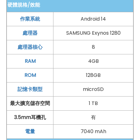
硬體規格/效能
作業系統
Android 14
處理器
SAMSUNG Exynos 1280
手機哪裡買價格最便宜划算有保障?
處理器核心
8
如果想要買到價格最便宜划算又有保障的手機當然要到
傑
RAM
4GB
昇通信
！傑昇通信是全台最大且經營30多年通信連鎖，挑
ROM
128GB
戰手機市場最低價，保證原廠公司貨，還送千元尊榮卡及
好禮抽獎卷
，
續約/攜碼
再享高額折扣！此外在台灣有超過
記憶卡類型
microSD
百間門市
，一間購買連鎖服務，一次購買終生服務，售後
最大擴充儲存空間
1 TB
免擔心購買有保障，買手機來傑昇好節省！
3.5mm耳機孔
有
電量
7040 mAh