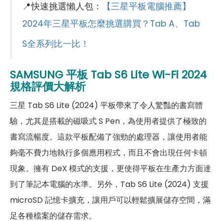
📍快速挑選懶人包：
【三星平板電腦推薦】
連結功能
2024年三星平板怎麼挑選購買？Tab A、Tab
Wi-Fi
802.11ac
S全系列比一比！
藍牙
5.3
SAMSUNG 平板
Tab S6 Lite Wi-Fi 2024
GPS
有
規格評價大解析
連接埠 (USB)
Type-C
三星 Tab S6 Lite (2024) 平板帶來了令人驚豔的書寫體
辨識功能
驗，尤其是搭載的磁吸式 S Pen，為使用者提供了極致的
書寫流暢度。這款平板配備了強勁的處理器，讓使用者能
臉部辨識
有
夠毫不費力地執行多個應用程式，而且不會出現任何卡頓
機身設計
現象。擁有 DeX 模式的支援，更使得平板在生產力方面達
到了筆記本電腦的水準。另外，Tab S6 Lite (2024) 支援
尺寸
244.5 × 154.3 × 7.0 mm
microSD 記憶卡擴充，讓用戶可以輕鬆擴展儲存空間，滿
重量
465 g
足各種檔案的儲存需求。