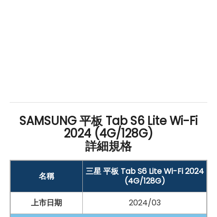
臉部辨識
電池和連接埠：
7,040
mAh
電池
USB Type-C
規格，內建 3.5mm 音源孔
擴充和儲存：
支援
microSD
記憶卡，最高可擴充 1TB 儲存空間
附加配件：
SAMSUNG 平板 Tab S6 Lite Wi-Fi
盒裝附送 S Pen 手寫筆
2024 (4G/128G)
詳細規格
三星 平板 Tab S6 Lite Wi-Fi 2024
名稱
*規格以原廠官網說明為準
(4G/128G)
上市日期
2024/03