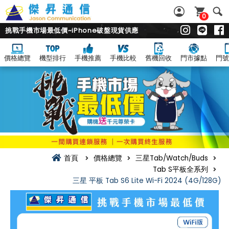
0
挑戰手機市場最低價~iPhone破盤現貨供應
價格總覽
機型排行
手機推薦
手機比較
舊機回收
門市據點
門號
首頁
價格總覽
三星Tab/Watch/Buds
Tab S平板全系列
三星 平板 Tab S6 Lite Wi-Fi 2024 (4G/128G)