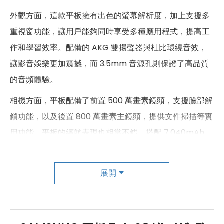
顏色
粉出色、心動綠、灰常酷
外觀方面，這款平板擁有出色的螢幕解析度，加上支援多
重視窗功能，讓用戶能夠同時享受多種應用程式，提高工
作和學習效率。配備的 AKG 雙揚聲器與杜比環繞音效，
讓影音娛樂更加震撼，而 3.5mm 音源孔則保證了高品質
的音頻體驗。
相機方面，平板配備了前置 500 萬畫素鏡頭，支援臉部解
鎖功能，以及後置 800 萬畫素主鏡頭，提供文件掃描等實
用功能。平板的續航表現也相當不錯，搭配 7,040mAh
電池，讓使用者能夠長時間地使用。
在價格方面，Tab S6 Lite (2024) 提供了多種容量和顏色
展開
的選擇，並且價格相當親民。透過實體店鋪的購買，可以
獲得更優惠的價格，讓消費者能夠以最划算的價格購入這
款功能強大的平板電腦。