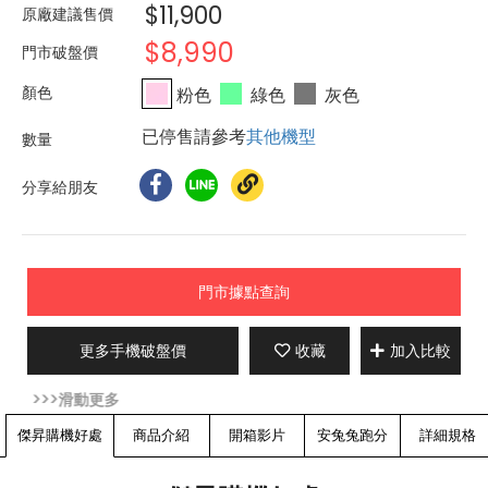
$11,900
原廠建議售價
$8,990
門市破盤價
粉色
綠色
灰色
已停售請參考
其他機型
分享給朋友
門市據點查詢
更多手機破盤價
收藏
加入比較
傑昇購機好處
商品介紹
開箱影片
安兔兔跑分
詳細規格