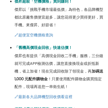
傑昇超殺「空機價格」買到賺到！
傑昇以「挑戰手機市場最低價」為特色，各品牌機型
都比原廠售價便宜超多，讓您花得更少買得更好，買
手機。來傑昇。好節省！
🔗超便宜空機價格查詢
「舊機高價現金回收」快速估價！
傑昇也有提供「高價現金回收二手機」服務，三分鐘
就可完成APP檢測估價，讓您直接換現金或折抵新
機，省上加省！現在完成回收除了領現金，再
加碼送
1,000 元配件購物金
！只要使用配件購物金購買指定
配件，現場再送您一串衛生紙！
🔗最新各大品牌機型回收價看這裡