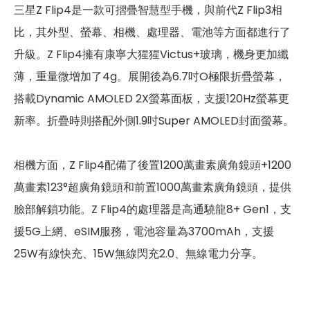
三星Z Flip4是一款可摺疊智慧型手機，與前代Z Flip3相
第一主相機光圈
f2.2
比，其外型、螢幕、相機、處理器、電池等方面都進行了
錄影功能
4K（60fps）
升級。Z Flip4擁有康寧大猩猩Victus+玻璃，機身更加纖
薄，重量微增加了4g。展開後為6.7吋O極限折疊螢幕，
自動對焦
有
搭載Dynamic AMOLED 2X螢幕面板，支援120Hz螢幕更
光學防手震
有
新率。折疊時則搭配外側1.9吋Super AMOLED封面螢幕。
第二主相機畫素
1200 萬畫素
相機方面，Z Flip4配備了後置1200萬畫素廣角鏡頭+1200
第二主相機鏡頭種類
廣角鏡頭
萬畫素123°超廣角鏡頭和前置1000萬畫素廣角鏡頭，提供
第二主相機光圈
f1.8
臉部解鎖功能。Z Flip4的處理器是高通驍龍8+ Gen1，支
援5G上網、eSIM服務，電池容量為3700mAh，支援
前相機
25W有線快充、15W無線閃充2.0、無線電力分享。
第一前相機畫素
1000 萬畫素
第一前相機光圈
f2.4