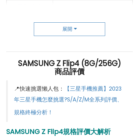
螢幕更新率
120 Hz
HDR
有
展開
副螢幕規格
螢幕尺寸
1.9 吋
SAMSUNG Z Flip4 (8G/256G)
螢幕解析度
260x512 pixels
商品評價
螢幕材質
Super AMOLED
📍快速挑選懶人包：
【三星手機推薦】2023
螢幕更新率
60 Hz
年三星手機怎麼挑選?S/A/Z/M全系列評價、
主相機
規格終極分析！
第一主相機畫素
1200 萬畫素
SAMSUNG Z Flip4規格評價大解析
第一主相機鏡頭種類
超廣角鏡頭