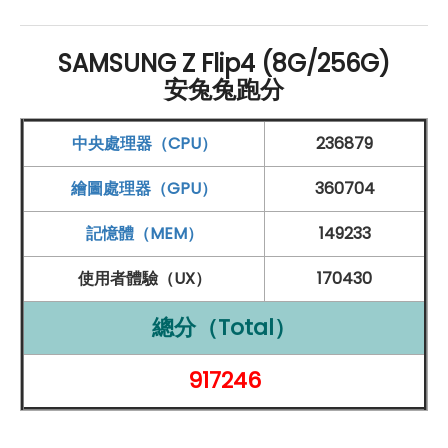
【封面螢幕】
1.9吋
Super AMOLED 螢幕
, 512 x
260pixels
解析度
, 60
Hz
螢幕更新率
SAMSUNG Z Flip4 (8G/256G)
處理器
：
安兔兔跑分
Qualcomm
Snapdragon 8+ Gen1 八核心
處理器
中央處理器（CPU）
236879
內存儲存：
繪圖處理器（GPU）
360704
8
GB
RAM
/ 256
GB
ROM
網路連線：
記憶體（MEM）
149233
5G
上網、
Wi-Fi 6
、
藍牙
5.2、
NFC
使用者體驗（UX）
170430
相機：
總分（Total）
前置 1,000 萬
畫素
鏡頭
後置 1,200 萬
畫素
+ 1,200 萬
畫素
鏡頭
917246
聲音：
Dolby
Atmos 音效