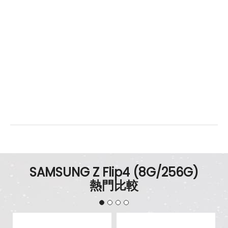
辨識功能
按鍵指紋辨識
有
機身設計
展開：71.9 x 165.2 x 6.9 mm / 摺
尺寸
疊：71.9 x 84.8 x 17.1 mm
重量
187 g
顏色
冰川藍、星夜灰、精靈紫、雲霧粉
SAMSUNG Z Flip4 (8G/256G)
熱門比較