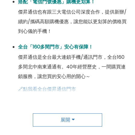
搭配「電信門號優惠」購機更划算！
傑昇通信也有跟三大電信公司深度合作，提供新辦/
續約/攜碼高額購機優惠，讓您能以更划算的價格買
到心儀的手機！
全台「160多間門市」安心有保障！
傑昇通信是全台最大連鎖手機/通訊門市，全台160
多間北中南東通通有。40年經營歷史，一間購買連
鎖服務，讓您買的安心用的開心～
🔗點我看全台傑昇通信門市
成為「尊榮會員優惠」好康超級多！
傑昇尊榮會員除了可以「消費集點兌換商品」，每半
展開
年還有「200元配件購物金」，每年再送「VIP生日
好禮」，讓你好康優惠多更多！