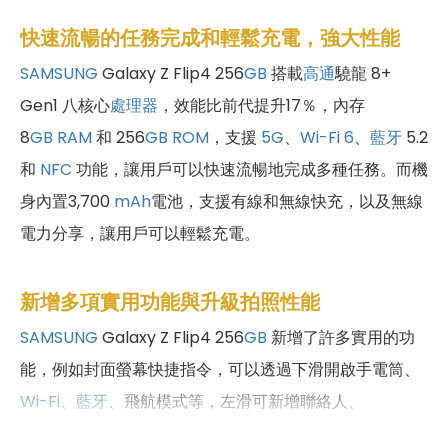
快速流暢的任務完成和輕鬆充電，強大性能
SAMSUNG
Galaxy Z Flip4 256
GB
搭載
高通
驍龍 8+
Gen1 八核心
處理器
，效能比前代提升17％，內存
8
GB
RAM
和 256
GB
ROM
，支援
5G
、
Wi-Fi 6
、
藍牙
5.2
和
NFC
功能，讓用戶可以快速流暢地完成多種任務。而機
身內置3,700
mAh
電池，支援有線和無線快充，以及無線
電力分享，讓用戶可以輕鬆充電。
新增多項實用功能與升級拍照性能
SAMSUNG
Galaxy Z Flip4 256
GB
新增了許多實用的功
能，例如封面螢幕快捷指令，可以透過下滑開啟手電筒、
Wi-Fi
、
藍牙
、飛航模式等，左滑可新增聯絡人、
SmartThings 情境等小工具。另外，還新增了雙指手勢功