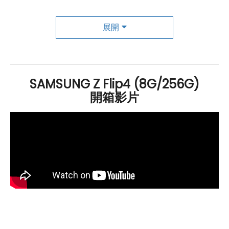
能，可快速開啟多重視窗模式。而其後置雙1200 萬
畫素
鏡
頭中，主鏡頭感光元件面積提升至1.8um，夜拍亮度相較
展開
前代提升了65%，可拍攝出更清晰的照片。前置鏡頭為
1000 萬
畫素
。
SAMSUNG Z Flip4 (8G/256G)
開箱影片
SAMSUNG Galaxy Z Flip4
256
GB 規格
特色介紹
作業系統
：
Android
12
作業系統
/ One UI 4.1.1 操作介面
螢幕：
【內頁螢幕】
6.7吋
Dynamic
AMOLED
2X 螢幕,
2,640 x 1,080pixels
解析度
, 可折式玻璃, 120
Hz
螢幕
更新率