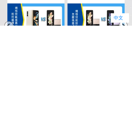
中文
AUG 18 2022
AUG 19 2022
5
【機型比較】三星Z Fold4
【機型比較】三星Z Flip4
.
跟Z Flip4如何選擇？規格
跟Z Flip3怎麼挑選？規格
效能差異分析！
效能對比！
暢銷排行榜