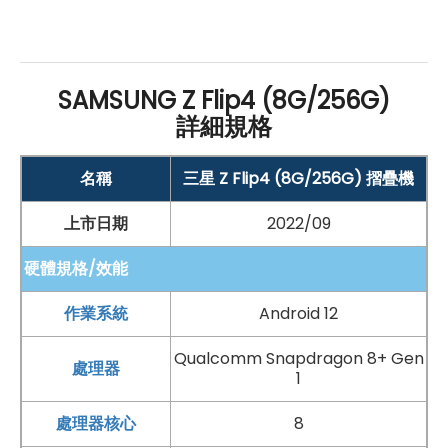
SAMSUNG Z Flip4 (8G/256G)
詳細規格
手機哪裡買價格最便宜划算有保障?
名稱
三星 Z Flip4 (8G/256G) 摺疊機
如果想要買到價格最便宜划算又有保障的手機當然要到
傑
昇通信
！傑昇通信是全台最大且經營30多年通信連鎖，挑
上市日期
2022/09
戰手機市場最低價，保證原廠公司貨，還送千元尊榮卡及
硬體規格/效能
好禮抽獎卷
，
續約/攜碼
再享高額折扣！此外在台灣有超過
作業系統
Android 12
百間門市
，一間購買連鎖服務，一次購買終生服務，售後
免擔心購買有保障，買手機來傑昇好節省！
Qualcomm Snapdragon 8+ Gen
處理器
1
處理器核心
8