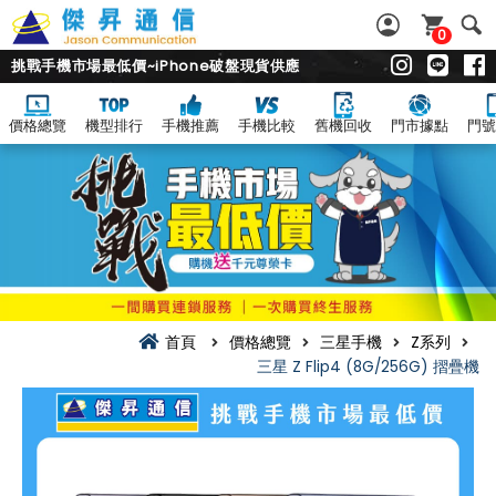
0
挑戰手機市場最低價~iPhone破盤現貨供應
價格總覽
機型排行
手機推薦
手機比較
舊機回收
門市據點
門號
首頁
價格總覽
三星手機
Z系列
三星 Z Flip4 (8G/256G) 摺疊機