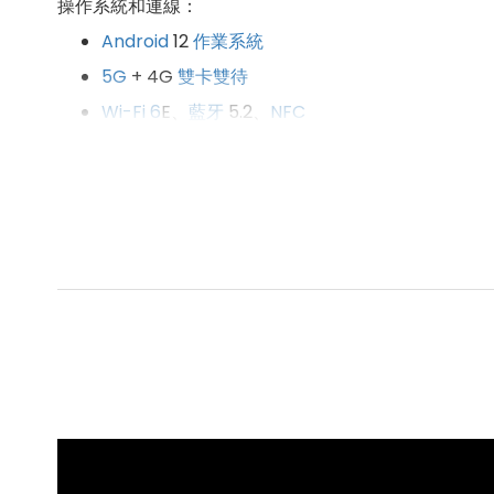
操作系統和連線：
Android
12
作業系統
5G
+ 4G
雙卡雙待
Wi-Fi 6
E、
藍牙
5.2、
NFC
螢幕：
6.5 吋
4K
HDR
OLED 螢幕
（120
Hz
螢幕更新率
）
處理器
和內存：
Qualcomm
Snapdragon 8 Gen 1 八核心
處理器
12
GB
RAM
+ 512
GB
ROM
支援 microSD 記憶卡，最高可擴充至 1TB 儲存空
相機：
前鏡頭：1,200 萬
畫素
鏡頭
後鏡頭：1,200 萬
畫素
鏡頭 + 1,200 萬
畫素
鏡頭 + 1,