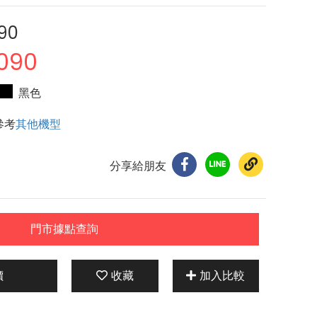
90
090
黑色
參考
其他機型
分享給朋友
門市據點查詢
價
收藏
加入比較