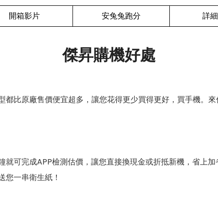
開箱影片
安兔兔跑分
詳細
傑昇購機好處
型都比原廠售價便宜超多，讓您花得更少買得更好，買手機。來
鐘就可完成APP檢測估價，讓您直接換現金或折抵新機，省上加
送您一串衛生紙！