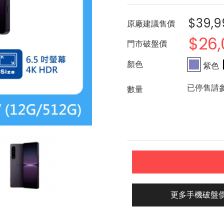
$39,9
原廠建議售價
$26,
門市破盤價
紫色
已停售請
更多手機破盤