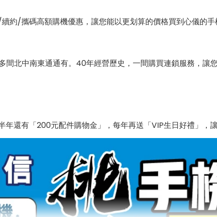
/續約/攜碼高額購機優惠，讓您能以更划算的價格買到心儀的手
0多間北中南東通通有。40年經營歷史，一間購買連鎖服務，讓
年還有「200元配件購物金」，每年再送「VIP生日好禮」，