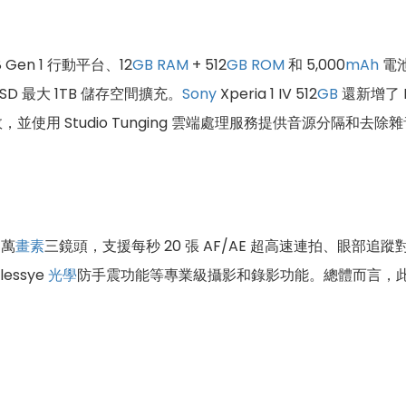
 Gen 1 行動平台、12
GB
RAM
+ 512
GB
ROM
和 5,000
mAh
電
oSD 最大 1TB 儲存空間擴充。
Sony
Xperia 1 IV 512
GB
還新增了 M
使用 Studio Tunging 雲端處理服務提供音源分隔和去除雜音功
 萬
畫素
三鏡頭，支援每秒 20 張 AF/AE 超高速連拍、眼
lessye
光學
防手震功能等專業級攝影和錄影功能。總體而言，