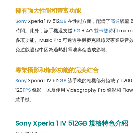
擁有強大性能和豐富功能
Sony
Xperia 1 IV 512
GB
在性能方面，配備了
高通
驍龍 8
時間。此外，該手機還支援
5G
+ 4G
雙卡雙待
和 micr
多項功能。Music Pro 可透過手機麥克風錄製專業級音效，並
免遊戲過程中因為過熱對電池壽命造成影響。
專業攝影和錄影功能的完美結合
Sony
Xperia 1 IV 512
GB
該手機的相機部分搭載了 1,200
120
FPS
錄影，以及使用 Videography Pro 錄影和 Flaw
慧手機。
Sony Xperia 1 IV
512
GB 規格特色介紹