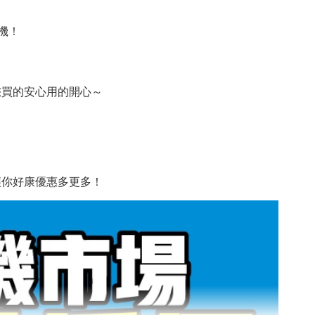
機！
您買的安心用的開心～
讓你好康優惠多更多！