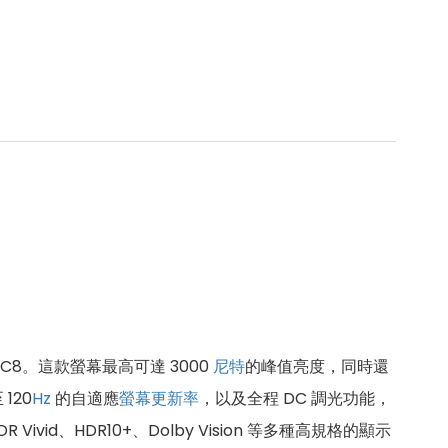
8。這款螢幕最高可達 3000
尼特
的峰值亮度，同時還
 120
Hz
的自適應
螢幕更新率
，以及全程 DC 調光功能，
id、HDR10+、Dolby Vision 等多種高規格的顯示