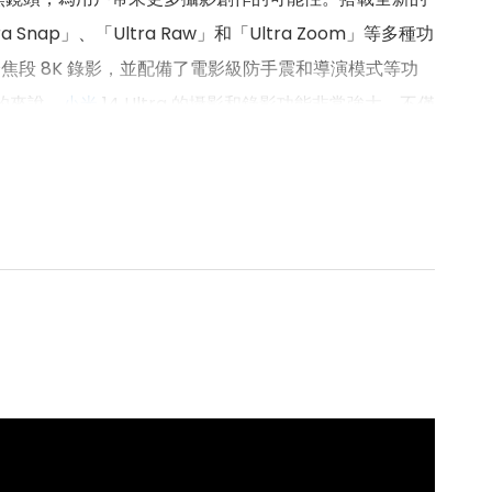
Snap」、「Ultra Raw」和「Ultra Zoom」等多種功
 支援全焦段 8K 錄影，並配備了電影級防手震和導演模式等功
的來說，
小米
14 Ultra 的攝影和錄影功能非常強大，不僅