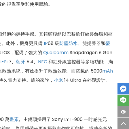
極致的視覺享受和使用體驗。
感受和舒適的握持手感。其鏡頭模組以巴黎飾釘紋裝飾環和徠
染。此外，機身更具備
IP
68 級
防塵防水
、雙揚聲器和
螢
HyperOS，配備了強大的
Qualcomm
Snapdragon 8 Gen
i-Fi
7、
藍牙
5.4、
NFC
和紅外線遙控器等多項功能，滿
形冷泵散熱系統，有效提升了散熱效能。而搭載的 5000
mAh
持久電力支持。總的來說，
小米
14 Ultra 在外觀設計、
0 萬
畫素
。主鏡頭採用了 Sony LYT-900 一吋感光元
 的雙長焦鏡頭，為用戶帶來更多攝影創作的可能性。搭載全新的