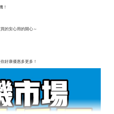
機！
您買的安心用的開心～
讓你好康優惠多更多！