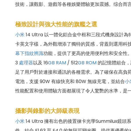
技術，讓觀影、遊戲等各種娛樂體驗更加震撼。综合而
極致設計與強大性能的旗艦之選
小米
14 Ultra 以一體化鋁合金中框和三段式機身
卡英文字樣，為外觀增添了獨特的質感，背蓋則選用科
幕下指紋辨識
功能，提供了更高的使用便利性和安全性
3
處理器
以及 16
GB
RAM
/ 512
GB
ROM
的記憶體組合，
足了用戶對於連接和通訊的各種需求。為了確保在高負
電池，支援 90W 有線快充和 80W 無線充電，並結合
小
性能配置和使用體驗方面都展現了令人驚艷的水準，是
攝影與錄影的大師級表現
小米
14 Ultra 擁有出色的後置徠卡光學Summilu
件，結合 F1.63 至 F4.0 的無段可變光圈，提供