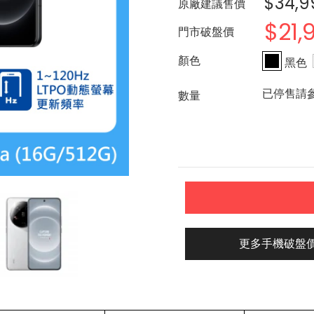
$34,9
原廠建議售價
$21,
門市破盤價
黑色
已停售請
更多手機破盤