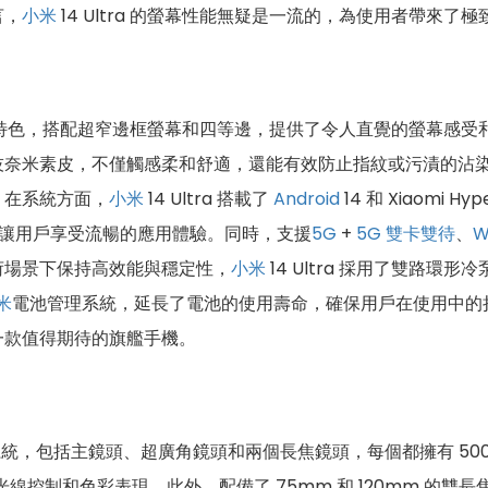
言，
小米
14 Ultra 的螢幕性能無疑是一流的，為使用者帶來了
設計為特色，搭配超窄邊框螢幕和四等邊，提供了令人直覺的螢幕
技奈米素皮，不僅觸感柔和舒適，還能有效防止指紋或污漬的沾
。在系統方面，
小米
14 Ultra 搭載了
Android
14 和 Xiaomi 
讓用戶享受流暢的應用體驗。同時，支援
5G
+
5G
雙卡雙待
、
W
荷場景下保持高效能與穩定性，
小米
14 Ultra 採用了雙路環
米
電池管理系統，延長了電池的使用壽命，確保用戶在使用中的
一款值得期待的旗艦手機。
x鏡頭系統，包括主鏡頭、超廣角鏡頭和兩個長焦鏡頭，每個都擁有 500
更優秀的光線控制和色彩表現。此外，配備了 75mm 和 120mm