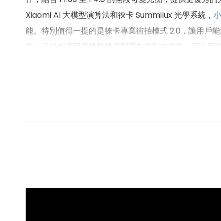
Xiaomi AI 大模型演算法和徠卡 Summilux 光學系統，
能。特別值得一提的是徠卡專業街拍模式 2.0，讓用戶
能，這些都讓用戶能夠捕捉到更加精彩的影像。而全新的
能夠滿足日常拍攝的需求，還能夠讓用戶在創作上有更
小米 14 Ultra
規格特色介紹
作業系統與介面:
Android
14
作業系統
Xiaomi HyperOS 操作介面
連接性:
5G
+
5G
雙卡雙待
Wi-Fi
7
藍牙
5.4