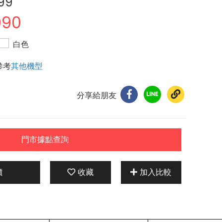
99
990
白色
參考
其他機型
分享給朋友
門市據點查詢
價
收藏
加入比較