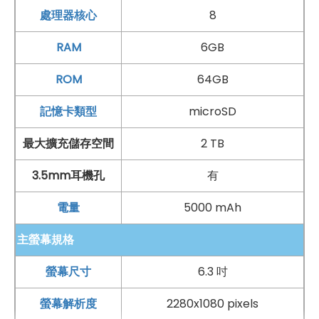
處理器核心
8
RAM
6GB
ROM
64GB
記憶卡類型
microSD
最大擴充儲存空間
2 TB
3.5mm耳機孔
有
電量
5000 mAh
主螢幕規格
螢幕尺寸
6.3 吋
手機哪裡買價格最便宜划算有保障?
螢幕解析度
2280x1080 pixels