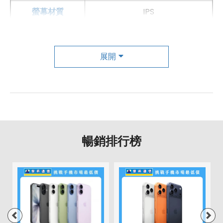
如果想要買到價格最便宜划算又有保障的手機當然要到
傑
螢幕材質
IPS
昇通信
！傑昇通信是全台最大且經營30多年通信連鎖，挑
戰手機市場最低價，保證原廠公司貨，還送千元尊榮卡及
主相機
好禮抽獎卷
，
續約/攜碼
再享高額折扣！此外在台灣有超過
第一主相機畫素
展開
1200 萬畫素
百間門市
，一間購買連鎖服務，一次購買終生服務，售後
第一主相機鏡頭種類
廣角鏡頭
免擔心購買有保障，買手機來傑昇好節省！
第一主相機光圈
f1.8
自動對焦
有
暢銷排行榜
第二主相機畫素
500 萬畫素
第二主相機鏡頭種類
景深鏡頭
第二主相機光圈
f2.0
前相機