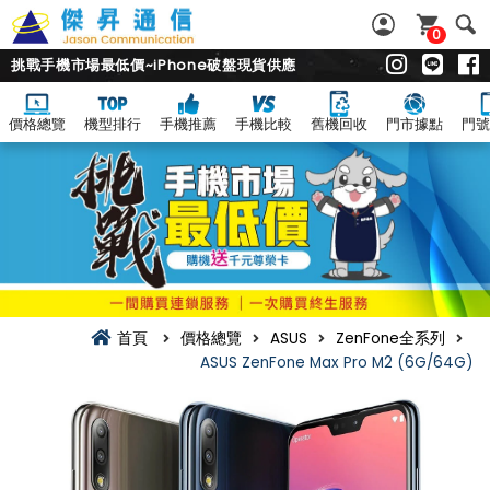
0
挑戰手機市場最低價~iPhone破盤現貨供應
價格總覽
機型排行
手機推薦
手機比較
舊機回收
門市據點
門號
首頁
價格總覽
ASUS
ZenFone全系列
ASUS ZenFone Max Pro M2 (6G/64G)