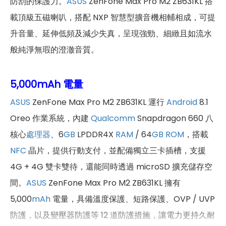
防刮的保護力。
ASUS
ZenFone Max Pro M2 ZB631KL 搭
載頂級五磁喇叭，搭配 NXP 智慧型擴音機相輔相成，可提
升音量、延伸低頻及減少失真，呈現強勁、細緻且如流水
般純淨無瑕的澄澈音質。
5,000mAh 電量
ASUS
ZenFone Max Pro M2 ZB631KL 運行
Android
8.1
Oreo 作業系統，內建
Qualcomm
Snapdragon 660 八
核心
處理器
、6
GB
LPDDR4X
RAM
/ 64
GB
ROM
，搭載
NFC
晶片，提供行動支付，並配備獨立三卡插槽，支援
4G + 4G 雙卡雙待，還能同時透過 microSD 擴充儲存空
間。
ASUS
ZenFone Max Pro M2 ZB631KL 擁有
5,000
mAh
電量，具備溫度保護、短路保護、OVP / UVP
防護，以及變壓器防護等 12 道防護措施，讓電力更持久耐