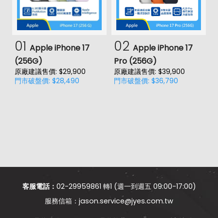
第一前相機畫素
1300 萬畫素
第一前相機光圈
f2.0
01
02
Apple iPhone 17
Apple iPhone 17
通訊與網路系統
(256G)
Pro (256G)
(
原廠建議售價: $29,900
原廠建議售價: $39,900
原
1700(B4), 1800(B3), 1900(B2),
門市破盤價: $28,490
門市破盤價: $36,790
門
價
2100(B1), 2600(B7), 700(B12),
4G FDD LTE頻率
700(B17), 700(B28), 800(B18),
800(B19), 850(B5), 900(B8)
4G TDD LTE頻率
2500(B41), 2600(B38)
3G 頻率
HSDPA, HSUPA, WCDMA
GSM 1800, GSM 1900, GSM 850,
2G頻率
GSM 900
客服電話：
02-29959861 轉1 (週一到週五 09:00-17:00)
jason.service@jyes.com.tw
SIM卡類型
nano-SIM