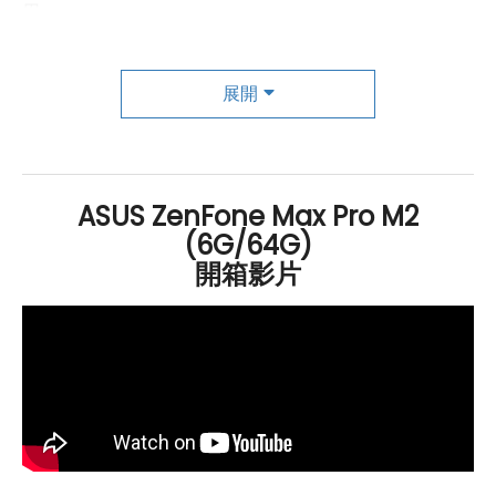
用。
後置 AI 雙鏡頭
展開
ASUS
ZenFone Max Pro M2 ZB631KL 後置 1,200 萬
畫素
鏡頭（Sony IMX486
感光元件
、F1.8
光圈
）+ 500 萬
畫素
景深鏡頭，支援 0.03 秒 PDAF 相位對焦技術，能隨時紀
ASUS ZenFone Max Pro M2
錄清晰照片；透過軟體更新後，還搭載 AI 自動場景偵測功
(6G/64G)
能，可辨識食物、狗、日落、天空、海洋等情境。
開箱影片
ASUS
ZenFone Max Pro M2 ZB631KL 前置 1,300 萬
畫素
鏡頭、
F2.0
光圈
、LED 補光燈，套用即時美膚效果，呈現更亮麗
的自拍照；搭配臉部解鎖功能，能有效保障資料不外洩。
ASUS ZenFone Max Pro M2 ZB631KL 規
格特色介紹