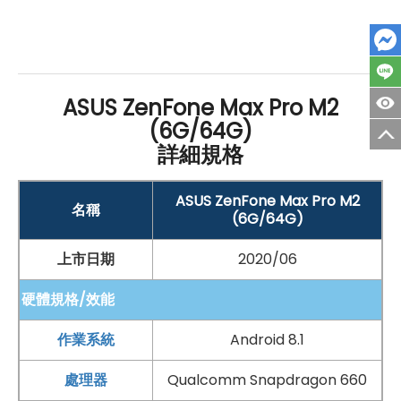
◎ 4G + 4G 雙卡雙待
◎ 採用
Android
8.1 Oreo
作業系統
◎
6.3 吋
2,280 x 1,080pixels
解析度
IPS 觸控螢幕
ASUS ZenFone Max Pro M2
◎ 內建
Qualcomm
Snapdragon 660 八核心
處理器
(6G/64G)
◎ 內建 6
GB
LPDDR4X
RAM
/ 64
GB
ROM
詳細規格
◎ 1,200 萬
畫素
+ 500 萬
畫素
主相機、1,300 萬
畫素
前鏡
頭
ASUS ZenFone Max Pro M2
名稱
(6G/64G)
◎ Wi-Fi 802.11 b/g/n（2.4GHz）、藍牙 5.0
◎ 指紋辨識、臉部解鎖
上市日期
2020/06
◎ 支援 microSD 記憶卡，最高可擴充至 2TB 儲存空間
硬體規格/效能
*功能規格僅供參考，詳細以原廠官網、出貨為準
作業系統
Android 8.1
以上原文出處：
SOGI 手機王
處理器
Qualcomm Snapdragon 660