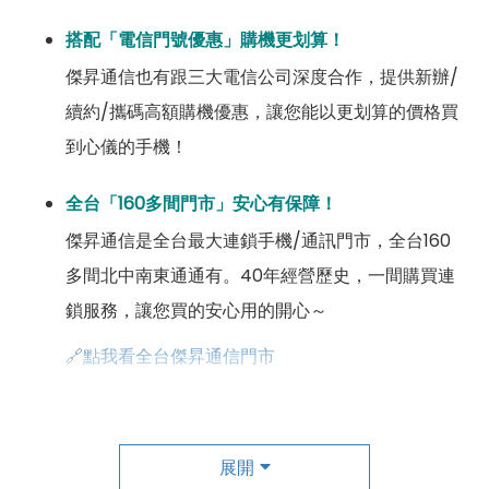
搭配「電信門號優惠」購機更划算！
傑昇通信也有跟三大電信公司深度合作，提供新辦/
續約/攜碼高額購機優惠，讓您能以更划算的價格買
到心儀的手機！
全台「160多間門市」安心有保障！
傑昇通信是全台最大連鎖手機/通訊門市，全台160
多間北中南東通通有。40年經營歷史，一間購買連
鎖服務，讓您買的安心用的開心～
🔗點我看全台傑昇通信門市
成為「尊榮會員優惠」好康超級多！
傑昇尊榮會員除了可以「消費集點兌換商品」，每半
展開
年還有「200元配件購物金」，每年再送「VIP生日