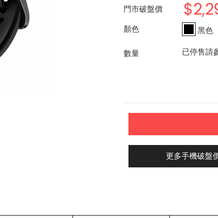
$2,2
門市破盤價
黑色
已停售請
更多手機破盤