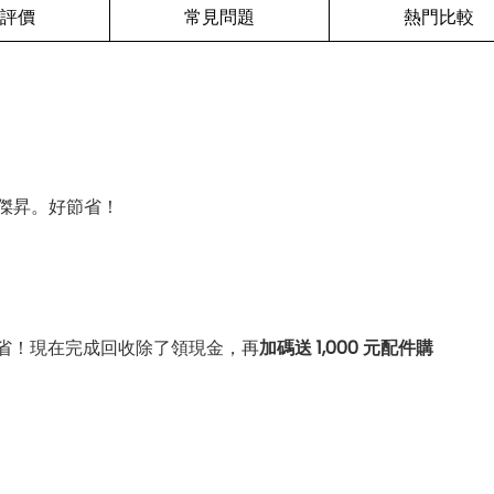
評價
常見問題
熱門比較
傑昇。好節省！
省！現在完成回收除了領現金，再
加碼送 1,000 元配件購