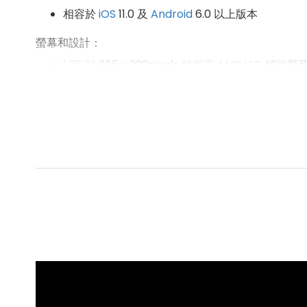
相容於
iOS
11.0 及
Android
6.0 以上版本
螢幕和設計：
1.75 吋
385 x 320pixels
解析度
AMOLED
觸控螢
快拆錶帶設計
連接性：
藍牙 5.0
防護特性：
IP
68
防塵防水
錶盤選擇：
超過 100 種錶盤
健康追蹤：
全天候心率追蹤、血氧濃度偵測、睡眠監測