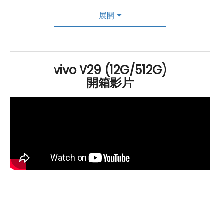
展開
卓越相機系統，捕捉精彩瞬間的不二之選
vivo
V29
5G
512
GB
的相機系統也相當出色。後置相機包
括 5000 萬
畫素
鏡頭、800 萬
畫素
廣角鏡頭
和 200 萬
畫素
vivo V29 (12G/512G)
黑白鏡頭，主相機採用了 1/1.57 吋 GN5 旗艦級
開箱影片
感光元
件
，具備
光學
防抖和電子防抖技術，保證了拍攝的穩定性
和畫質。前置鏡頭同樣擁有 5000 萬
畫素
，並支援自動對
焦，能夠輕鬆實現快速而準確的自拍。
總體來說，
vivo
V29
5G
512
GB
是一款功能全面的智慧手
機，無論是在螢幕、性能、相機還是連接方面，都提供了
卓越的體驗。無論您是追求高性能還是對攝影有要求，這
款手機都能滿足您的需求。