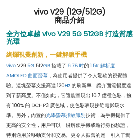
vivo V29 (12G/512G)
商品介紹
全方位卓越
vivo V29 5G
512
GB
打造質感
光環
絢爛視覺創新，一鍵解鎖手機
vivo
V29
5G
512
GB
搭載了
6.78 吋
的
1.5K
解析度
AMOLED
曲面螢幕
，為使用者提供了令人驚歎的視覺體
驗。這塊螢幕支援高達 120
Hz
的刷新率，讓介面流暢度達
到了新高度。不僅如此，它還能呈現出 10.7 億種色彩，擁
有 100% 的 DCI-P3 廣色域，使色彩表現接近電影級水
準。另外，內置的
光學
螢幕指紋識別
技術，為手機提供了
更高的安全性，用戶可以一鍵解鎖手機或進行身份驗證，
特別適用於移動支付和交易。更令人振奮的是，引入了獨