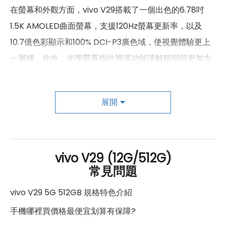
1700(n66), 1800(n3), 1900(n2),
在螢幕和外觀方面，vivo V29搭載了一個出色的6.78吋
2100(n1), 2300(n40), 2500(n41),
1.5K AMOLED曲面螢幕，支援120Hz螢幕更新率，以及
2600(n38), 2600(n7),
5G 頻率
3500(n78), 3700(n77),
10.7億色彩顯示和100% DCI-P3廣色域，使視覺體驗更上
700(n28), 800(n20), 850(n26),
850(n5), 900(n8)
一層樓。此外，光學螢幕指紋辨識功能讓解鎖變得更加方
便。
1700(B4), 1700(B66), 1800(B3),
1900(B2), 2100(B1), 2600(B7),
4G FDD LTE頻率
700(B12), 700(B17), 700(B28),
展開
vivo V29的外觀設計同樣令人驚艷，採用3D粒子水墨工
800(B18), 800(B19), 800(B20),
850(B26), 850(B5), 900(B8)
藝，營造出壯觀的山海紋理。機身輕薄，厚度僅
7.46mm，提供多種顏色選擇。
1900(B39), 2300(B40),
4G TDD LTE頻率
2500(B41), 2600(B38)
vivo V29 (12G/512G)
常見問題
性能方面，vivo V29搭載高通Snapdragon 778G處理
3G 頻率
HSDPA, HSUPA, WCDMA
器，支援5G雙卡雙待，具有多種連接功能。內建
vivo V29 5G 512GB 規格特色介紹
GSM 1800, GSM 1900, GSM 850,
2G頻率
4600mAh電池，支援80W極速閃充，僅需18分鐘即可充
GSM 900
手機哪裡買價格最便宜划算有保障?
飽電。