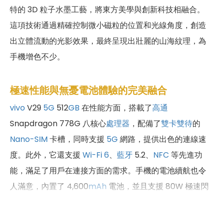
特的 3D 粒子水墨工藝，將東方美學與創新科技相融合。
這項技術通過精確控制微小磁粒的位置和光線角度，創造
出立體流動的光影效果，最終呈現出壯麗的山海紋理，為
手機增色不少。
極速性能與無憂電池體驗的完美融合
vivo
V29
5G
512
GB
在性能方面，搭載了
高通
Snapdragon 778G 八核心
處理器
，配備了
雙卡雙待
的
Nano-SIM
卡槽，同時支援
5G
網路，提供出色的連線速
度。此外，它還支援
Wi-Fi 6
、
藍牙
5.2、
NFC
等先進功
能，滿足了用戶在連接方面的需求。手機的電池續航也令
人滿意，內置了 4,600
mAh
電池，並且支援 80W 極速閃
充技術，能夠在短時間內為手機充滿電量，讓您不再為電
池憂慮。