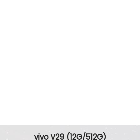
連接埠 (USB)
Type-C
辨識功能
螢幕指紋辨識
有
臉部辨識
有
機身設計
尺寸
164.18 × 74.37 × 7.46 mm
重量
186 g
顏色
山海青、蒼穹黑
vivo V29 (12G/512G)