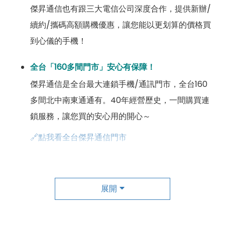
傑昇通信也有跟三大電信公司深度合作，提供新辦/
續約/攜碼高額購機優惠，讓您能以更划算的價格買
到心儀的手機！
全台「160多間門市」安心有保障！
傑昇通信是全台最大連鎖手機/通訊門市，全台160
多間北中南東通通有。40年經營歷史，一間購買連
鎖服務，讓您買的安心用的開心～
🔗點我看全台傑昇通信門市
成為「尊榮會員優惠」好康超級多！
傑昇尊榮會員除了可以「消費集點兌換商品」，每半
展開
年還有「200元配件購物金」，每年再送「VIP生日
好禮」，讓你好康優惠多更多！