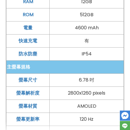
RAM
12GB
昇通信
！傑昇通信是全台最大且經營30多年通信連鎖，挑
戰手機市場最低價，保證原廠公司貨，還送千元尊榮卡及
ROM
512GB
好禮抽獎卷
，
續約/攜碼
再享高額折扣！此外在台灣有超過
電量
4600 mAh
百間門市
，一間購買連鎖服務，一次購買終生服務，售後
免擔心購買有保障，買手機來傑昇好節省！
快速充電
有
防水防塵
IP54
主螢幕規格
螢幕尺寸
6.78 吋
螢幕解析度
2800x1260 pixels
螢幕材質
AMOLED
螢幕更新率
120 Hz