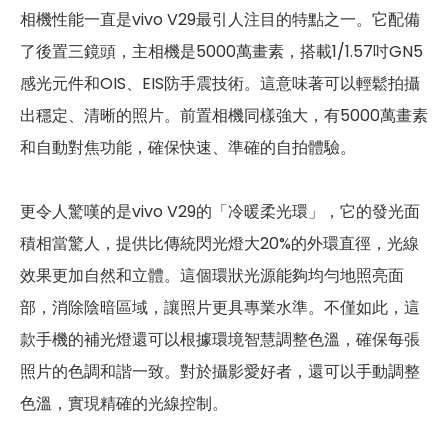
第二主相機光圈
f2.2
相機性能一直是vivo V29最引人注目的特點之一。它配備
了後置三鏡頭，主相機是5000萬畫素，搭載1/1.57吋GN5
第三主相機畫素
200 萬畫素
感光元件和OIS、EIS防手震技術。這意味著可以輕鬆拍攝
第三主相機鏡頭種類
黑白鏡頭
出穩定、清晰的照片。前置相機同樣強大，有5000萬畫素
第三主相機光圈
f2.4
和自動對焦功能，確保快速、準確的自拍體驗。
前相機
更令人驚嘆的是vivo V29的「冷暖柔光環」，它的發光面
第一前相機畫素
5000 萬畫素
積相當驚人，提供比傳統閃光燈大20%的外環直徑，光線
效果更加自然和立體。這個環狀光源能夠均勻地照亮面
第一前相機鏡頭種類
廣角鏡頭
部，消除陰暗區域，讓照片更具專業水準。不僅如此，這
第一前相機光圈
f2.0
款手機的補光燈還可以根據環境智慧調整色溫，確保每張
自動對焦
有
照片的色調和諧一致。對於攝影愛好者，還可以手動調整
色溫，實現精確的光線控制。
通訊與網路系統