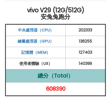
vivo V29 5G
512
GB
規格特色介紹
vivo V29 (12G/512G)
硬體規格：
安兔兔跑分
6.78 吋
2,800 x 1,260pixels
解析度
AMOLED
觸控
螢幕
中央處理器（CPU）
202333
120
Hz
螢幕更新率
繪圖處理器（GPU）
138255
處理器
：
記憶體（MEM）
127403
Qualcomm
Snapdragon 778G 八核心
處理器
使用者體驗（UX）
140399
記憶體
和儲存：
12
GB
RAM
/ 512
GB
ROM
總分（Total）
電池容量：
608390
4,600
mAh
電池
連接性：