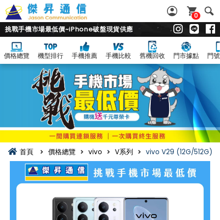
0
挑戰手機市場最低價~iPhone破盤現貨供應
價格總覽
機型排行
手機推薦
手機比較
舊機回收
門市據點
門號
首頁
價格總覽
vivo
V系列
vivo V29 (12G/512G)