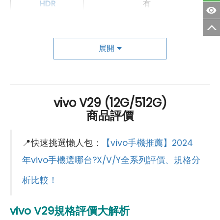
HDR
有
主相機
第一主相機畫素
5000 萬畫素
展開
第一主相機鏡頭種類
標準鏡頭
第一主相機光圈
f1.88
vivo V29 (12G/512G)
商品評價
錄影功能
4K（30fps）
自動對焦
有
📍快速挑選懶人包：
【vivo手機推薦】2024
光學防手震
有
年vivo手機選哪台?X/V/Y全系列評價、規格分
析比較！
第二主相機畫素
800 萬畫素
第二主相機鏡頭種類
超廣角鏡頭
vivo V29
規格評價大解析