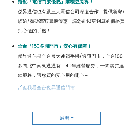
搭配「電信門號優惠」購機更划算！
傑昇通信也有跟三大電信公司深度合作，提供新辦/
續約/攜碼高額購機優惠，讓您能以更划算的價格買
到心儀的手機！
全台「160多間門市」安心有保障！
傑昇通信是全台最大連鎖手機/通訊門市，全台160
多間北中南東通通有。40年經營歷史，一間購買連
鎖服務，讓您買的安心用的開心～
🔗點我看全台傑昇通信門市
成為「尊榮會員優惠」好康超級多！
傑昇尊榮會員除了可以「消費集點兌換商品」，每半
展開
年還有「200元配件購物金」，每年再送「VIP生日
好禮」，讓你好康優惠多更多！