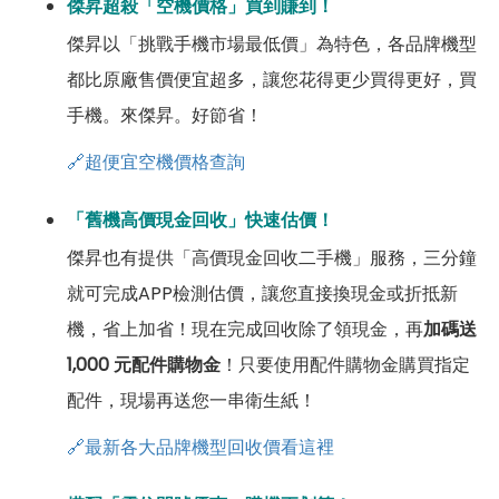
傑昇超殺「空機價格」買到賺到！
傑昇以「挑戰手機市場最低價」為特色，各品牌機型
都比原廠售價便宜超多，讓您花得更少買得更好，買
手機。來傑昇。好節省！
🔗超便宜空機價格查詢
「舊機高價現金回收」快速估價！
傑昇也有提供「高價現金回收二手機」服務，三分鐘
就可完成APP檢測估價，讓您直接換現金或折抵新
機，省上加省！現在完成回收除了領現金，再
加碼送
1,000 元配件購物金
！只要使用配件購物金購買指定
配件，現場再送您一串衛生紙！
🔗最新各大品牌機型回收價看這裡