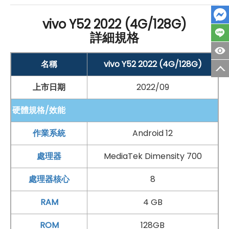
支援 microSD 記憶卡擴充儲存空間
vivo Y52 2022 (4G/128G)
配件：
詳細規格
盒裝配件：電源充電器、
USB Type-C
數據線、耳
機、保護殼、保護膜、SIM 卡插針
名稱
vivo Y52 2022 (4G/128G)
通訊：
上市日期
2022/09
5G
+
5G
雙卡雙待
硬體規格/效能
作業系統
Android 12
*規格以原廠官網說明為準
處理器
MediaTek Dimensity 700
處理器核心
8
RAM
4 GB
ROM
128GB