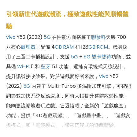
引領新世代遊戲潮流，極致遊戲性能與順暢體
驗
vivo
Y52 (2022)
5G
在性能方面搭載了
聯發科
天璣 700
八核心
處理器
，配備 4
GB
RAM
和 128
GB
ROM
。機身採
用了三選二卡插槽設計，支援
5G
+
5G
雙卡雙待
功能，並
具備
Wi-Fi
5 和
藍牙
5.1 功能，還擁有環繞式天線設計，
提升訊號接收效果。對於遊戲愛好者來說，
vivo
Y52
(2022)
5G
內建了 Multi-Turbo 多渦輪加速引擎，可智能
調節並加快系統反應速度，同時大幅提升整體散熱性能，
能夠更流暢地遊玩遊戲。它還搭載了全新的「遊戲魔盒」
功能，提供「4D遊戲震撼」、「遊戲畫中畫」、「遊戲勿
擾模式」和「電競模式」，帶來沉浸式的遊戲體驗。