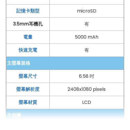
記憶卡類型
microSD
手機哪裡買價格最便宜划算有保障?
3.5mm耳機孔
有
如果想要買到價格最便宜划算又有保障的手機當然要到
傑
電量
5000 mAh
昇通信
！傑昇通信是全台最大且經營30多年通信連鎖，挑
快速充電
有
戰手機市場最低價，保證原廠公司貨，還送千元尊榮卡及
好禮抽獎卷
，
續約/攜碼
再享高額折扣！此外在台灣有超過
主螢幕規格
百間門市
，一間購買連鎖服務，一次購買終生服務，售後
螢幕尺寸
6.58 吋
免擔心購買有保障，買手機來傑昇好節省！
螢幕解析度
2408x1080 pixels
螢幕材質
LCD
主相機
第一主相機畫素
4800 萬畫素