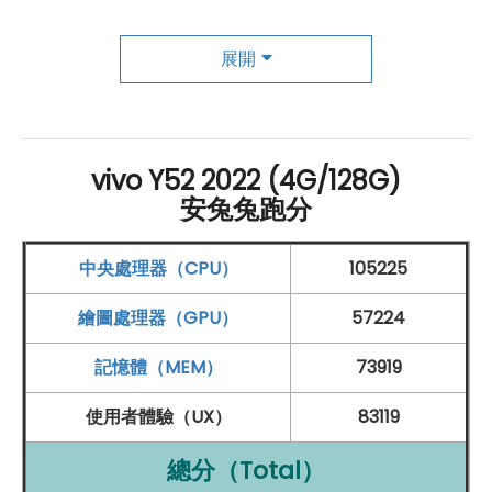
AI三鏡頭，將美好定格，擁有多功能修圖
展開
vivo
Y52 (2022)
5G
後置相機是一組 AI 三鏡頭，包括
4800 萬
畫素
主鏡頭、200 萬
畫素
微距鏡頭
和 200 萬
畫素
超廣角
/
景深鏡頭
。相機內建多種實用的修圖功能，可以根
vivo Y52 2022 (4G/128G)
據個人喜好選擇美顏效果，進行「微整形」或添加「淡
安兔兔跑分
妝」，只需一鍵操作即可打造好氣色。
中央處理器（CPU）
105225
vivo Y52 (2022) 5G 規格特色介紹
繪圖處理器（GPU）
57224
作業系統
：
記憶體（MEM）
73919
Android
12
作業系統
、Funtouch OS​ 12 操作介面
使用者體驗（UX）
83119
螢幕：
6.58 吋
2,408 x 1,080pixels
解析度
觸控螢幕
總分（Total）