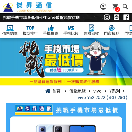
0
挑戰手機市場最低價~iPhone破盤現貨供應
價格總覽
機型排行
手機推薦
手機比較
舊機回收
門市據點
門號
首頁
價格總覽
vivo
Y系列
vivo Y52 2022 (4G/128G)