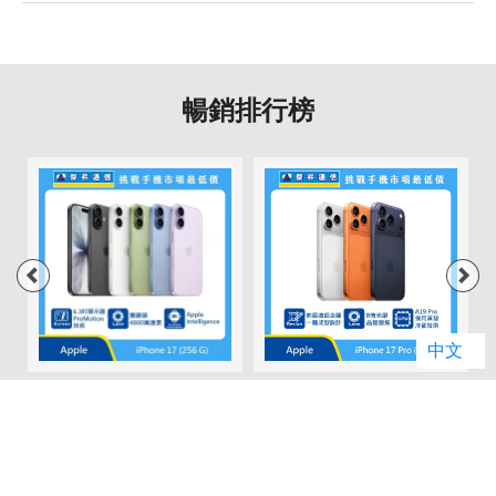
3G 頻率
HSDPA, HSUPA, WCDMA
GSM 1800, GSM 1900, GSM 850,
2G頻率
GSM 900
暢銷排行榜
SIM卡類型
nano-SIM
SIM卡槽數
2
SIM卡槽設計
5G+5G
SIM卡槽1最高支援
5G
SIM卡槽2最高支援
5G
中文
連結功能
01
02
Apple iPhone 17
Apple iPhone 17
Wi-Fi
802.11 ac
(256G)
Pro (256G)
(
原廠建議售價: $29,900
原廠建議售價: $39,900
原
門市破盤價: $28,490
門市破盤價: $36,790
門
藍牙
5.1