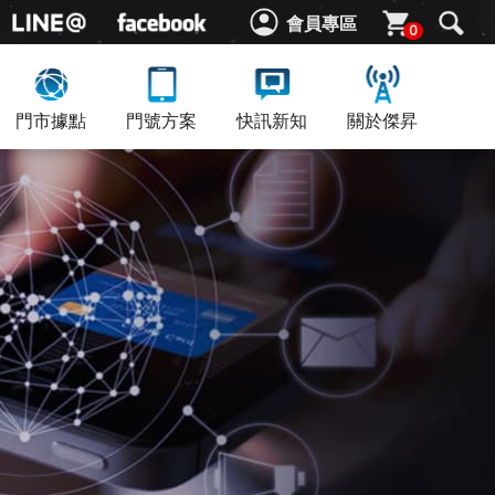
會員專區
0
門市據點
門號方案
快訊新知
關於傑昇