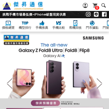
0
挑戰手機市場最低價~iPhone破盤現貨供應
價格總覽
機型排行
手機推薦
手機比較
舊機回收
門市據點
門號
手
機
比
較
|
傑
昇
通
信
~
挑
戰
手
機
市
場
最
低
價