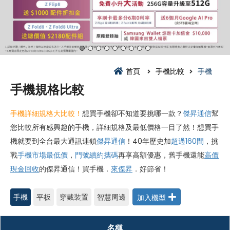
首頁
手機比較
手機
手機規格比較
手機詳細規格大比較！
想買手機卻不知道要挑哪一款？
傑昇通信
幫
您比較所有感興趣的手機，詳細規格及最低價格一目了然！想買手
機就要到全台最大通訊連鎖
傑昇通信
！40年歷史加
超過160間
，挑
戰
手機市場最低價
，
門號續約攜碼
再享高額優惠，舊手機還能
高價
現金回收
的傑昇通信！買手機．
來傑昇
．好節省！
手機
平板
穿戴裝置
智慧周邊
名稱