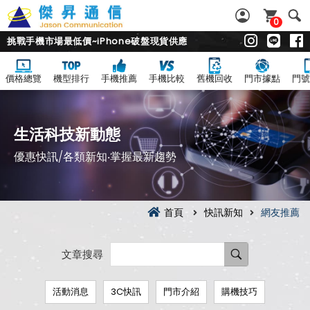
0
挑戰手機市場最低價~iPhone破盤現貨供應
價格總覽
機型排行
手機推薦
手機比較
舊機回收
門市據點
門號
生活科技新動態
優惠快訊/各類新知‧掌握最新趨勢
首頁
快訊新知
網友推薦
文章搜尋
活動消息
3C快訊
門市介紹
購機技巧