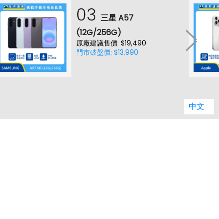
03
三星 A57
(12G/256G)
原廠建議售價: $19,490
門市破盤價: $13,990
中文
縣市據點
舊機回收
電信總覽
熱門新知
購物須知
網站導覽