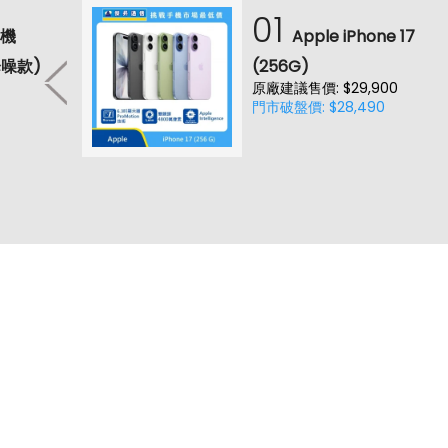
01
耳機
Apple iPhone 17
降噪款)
(256G)
原廠建議售價: $29,900
門市破盤價: $28,490
客服電話：
02-29959861 轉1 (週一到週五 09:0
jason.service@jyes.com.tw