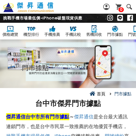
0
挑戰手機市場最低價~iPhone破盤現貨供應
價格總覽
機型排行
手機推薦
手機比較
舊機回收
門市據點
門號
首頁
門市據點
台中市傑昇門市據點
傑昇通信台中市所有門市據點
～
傑昇通信
是全台最大通訊
連鎖門市，也是台中市民眾一致推薦的在地優質手機店，