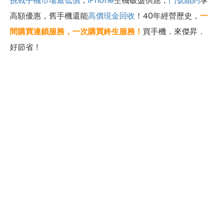
挑戰手機市場最低價
，
iPhone
空機破盤供應，
門號續約
享
高額優惠，舊手機還能
高價現金回收
！40年經營歷史，
一
間購買連鎖服務，一次購買終生服務
！
買手機．來傑昇．
好節省！