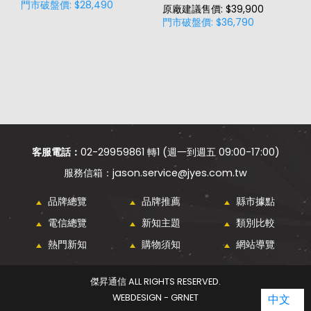
門市破盤價: $28,490
門
原廠建議售價: $39,900
門市破盤價: $36,790
客服電話：
02-29959861 轉1 (週一到週五 09:00-17:00)
jason.service@jyes.com.tw
品牌總覽
品牌推薦
縣市據點
電信總覽
新知主題
類別比較
熱門新知
購物須知
網站導覽
傑昇通信 ALL RIGHTS RESERVED.
WEBDESIGN - GRNET
中文