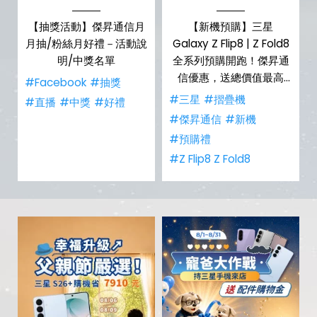
，
【抽獎活動】傑昇通信月
【新機預購】三星
購
月抽/粉絲月好禮－活動說
Galaxy Z Flip8 | Z Fold8
明/中獎名單
全系列預購開跑！傑昇通
信優惠，送總價值最高
#Facebook
#抽獎
$2,180 好禮
#三星
#摺疊機
禮
#直播
#中獎
#好禮
#傑昇通信
#新機
#預購禮
#Z Flip8 Z Fold8