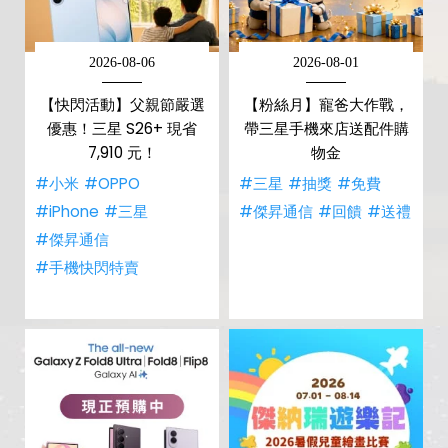
2026-08-06
2026-08-01
【快閃活動】父親節嚴選
【粉絲月】寵爸大作戰，
優惠！三星 S26+ 現省
帶三星手機來店送配件購
7,910 元！
物金
#小米
#OPPO
#三星
#抽獎
#免費
#iPhone
#三星
#傑昇通信
#回饋
#送禮
#傑昇通信
#手機快閃特賣