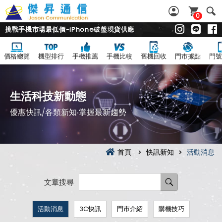
0
挑戰手機市場最低價~iPhone破盤現貨供應
價格總覽
機型排行
手機推薦
手機比較
舊機回收
門市據點
門號
生活科技新動態
優惠快訊/各類新知‧掌握最新趨勢
首頁
快訊新知
活動消息
文章搜尋
活動消息
3C快訊
門市介紹
購機技巧