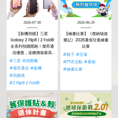
2026-07-30
2026-06-29
【新機預購】三星
【繪畫比賽】《傑納瑞遊
Galaxy Z Flip8 | Z Fold8
樂記》2026暑假兒童繪畫
全系列預購開跑！傑昇通
比賽
信優惠，送總價值最高
#親子
#兒童
$2,180 好禮
#三星
#摺疊機
#門市活動
#暑期
#傑昇通信
#新機
#繪畫比賽
#預購禮
#Z Flip8 Z Fold8