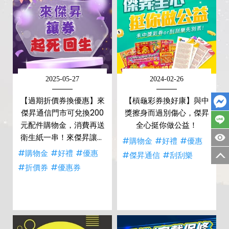
2025-05-27
2024-02-26
【過期折價券換優惠】來
【槓龜彩券換好康】與中
傑昇通信門市可兌換200
獎擦身而過別傷心，傑昇
元配件購物金，消費再送
全心挺你做公益！
衛生紙一串！來傑昇讓券
#購物金
#好禮
#優惠
起死回生！
#購物金
#好禮
#優惠
#傑昇通信
#刮刮樂
#折價券
#優惠券