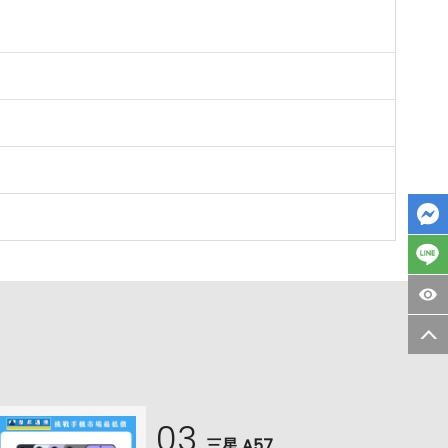
03
三星 A57