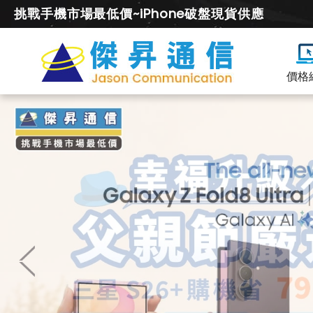
挑戰手機市場最低價~iPhone破盤現貨供應
價格
智
慧
周
邊
比
較
|
傑
昇
通
信
~
挑
戰
手
機
市
場