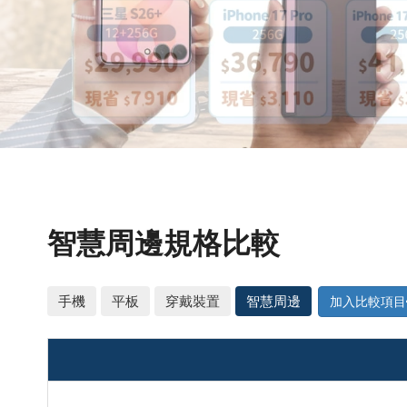
最
低
價
智慧周邊規格比較
手機
平板
穿戴裝置
智慧周邊
加入比較項目