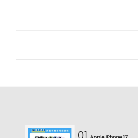
01
耳機
Apple iPhone 17