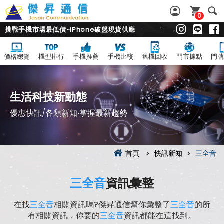
0
挑戰手機市場最低價~iPhone破盤現貨供應
價格總覽
機型排行
手機推薦
手機比較
舊機回收
門市據點
門號
生活科技新動態
優惠快訊/各類新知‧掌握最新趨勢
首頁
快訊新知
三全音
三全音
資訊彙整
在找
三全音
相關資訊嗎?傑昇通信幫你彙整了
三全音
的所
有相關資訊，你要的
三全音
資訊都能在這找到。