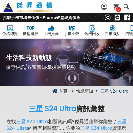
0
挑戰手機市場最低價~iPhone破盤現貨供應
價格總覽
機型排行
手機推薦
手機比較
舊機回收
門市據點
門號
生活科技新動態
優惠快訊/各類新知‧掌握最新趨勢
首頁
快訊新知
三星 S24 Ultra
三星 S24 Ultra
資訊彙整
在找
三星 S24 Ultra
相關資訊嗎?傑昇通信幫你彙整了
三星
S24 Ultra
的所有相關資訊，你要的
三星 S24 Ultra
資訊都