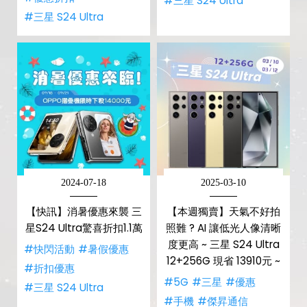
#三星 S24 Ultra
#三星 S24 Ultra
2024-07-18
2025-03-10
【快訊】消暑優惠來襲 三
【本週獨賣】天氣不好拍
星S24 Ultra驚喜折扣1.1萬
照難 ? AI 讓低光人像清晰
度更高 ~ 三星 S24 Ultra
#快閃活動
#暑假優惠
12+256G 現省 13910元 ~
#折扣優惠
#5G
#三星
#優惠
#三星 S24 Ultra
#手機
#傑昇通信