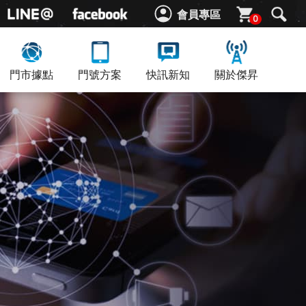
會員專區
0
門市據點
門號方案
快訊新知
關於傑昇