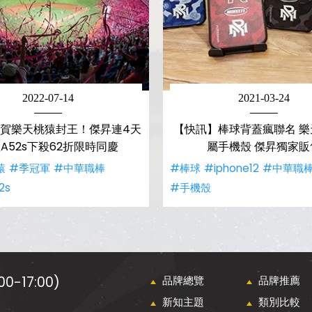
2022-07-14
2021-03-24
賀樂天桃猿封王！傑昇連4天
【快訊】棒球背蓋瘋聯名 樂
A52s下殺62折限時同慶
屬手機殼 傑昇獨家販
猿
#季冠軍
#中華職棒
#棒球
#iphone12
#中華職
2s
#手機殼
0-17:00)
品牌總覽
品牌推薦
新知主題
類別比較