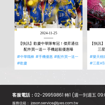
2024-11-25
【快訊】歡慶中華隊奪冠！傑昇通信
【快訊】
配件買一送一 手機超殺優惠曝
三星
#中華職棒
#手機優惠
#配件買一送一
#樂天桃
#歡慶
#三星A5
客服電話：
02-29959861 轉1 (週一到週五 09:0
jason.service@jyes.com.tw