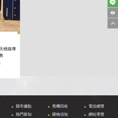
天桃猿專
售
棒
縣市據點
舊機回收
電信總覽
熱門新知
購物須知
網站導覽