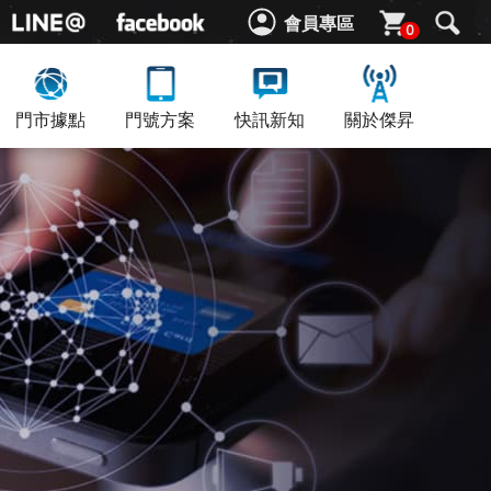
會員專區
0
門市據點
門號方案
快訊新知
關於傑昇