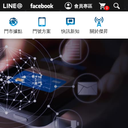
會員專區
0
門市據點
門號方案
快訊新知
關於傑昇