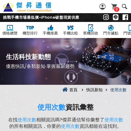
0
挑戰手機市場最低價~iPhone破盤現貨供應
價格總覽
機型排行
手機推薦
手機比較
舊機回收
門市據點
門號
生活科技新動態
優惠快訊/各類新知‧掌握最新趨勢
首頁
快訊新知
使用次數
使用次數
資訊彙整
在找
使用次數
相關資訊嗎?傑昇通信幫你彙整了
使用次數
的所有相關資訊，你要的
使用次數
資訊都能在這找到。