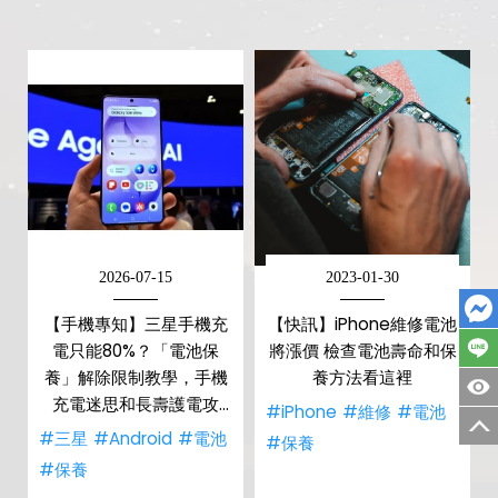
2026-07-15
2023-01-30
【手機專知】三星手機充
【快訊】iPhone維修電池
電只能80%？「電池保
將漲價 檢查電池壽命和保
養」解除限制教學，手機
養方法看這裡
充電迷思和長壽護電攻
#iPhone
#維修
#電池
略！
#三星
#Android
#電池
#保養
#保養