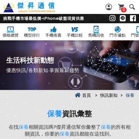
0
挑戰手機市場最低價~iPhone破盤現貨供應
價格總覽
機型排行
手機推薦
手機比較
舊機回收
門市據點
門號
生活科技新動態
優惠快訊/各類新知‧掌握最新趨勢
首頁
快訊新知
保養
保養
資訊彙整
在找
保養
相關資訊嗎?傑昇通信幫你彙整了
保養
的所有相
關資訊，你要的
保養
資訊都能在這找到。