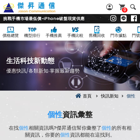
0
挑戰手機市場最低價~iPhone破盤現貨供應
價格總覽
機型排行
手機推薦
手機比較
舊機回收
門市據點
門號
生活科技新動態
優惠快訊/各類新知‧掌握最新趨勢
首頁
快訊新知
個性
個性
資訊彙整
在找
個性
相關資訊嗎?傑昇通信幫你彙整了
個性
的所有相
關資訊，你要的
個性
資訊都能在這找到。