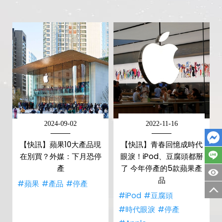
2024-09-02
2022-11-16
【快訊】蘋果10大產品現
【快訊】青春回憶成時代
在別買？外媒：下月恐停
眼淚！iPod、豆腐頭都掰
產
了 今年停產的5款蘋果產
品
#蘋果
#產品
#停產
#iPod
#豆腐頭
#時代眼淚
#停產