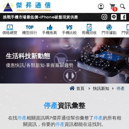
0
挑戰手機市場最低價~iPhone破盤現貨供應
價格總覽
機型排行
手機推薦
手機比較
舊機回收
門市據點
門號
生活科技新動態
優惠快訊/各類新知‧掌握最新趨勢
首頁
快訊新知
停產
停產
資訊彙整
在找
停產
相關資訊嗎?傑昇通信幫你彙整了
停產
的所有相
關資訊，你要的
停產
資訊都能在這找到。