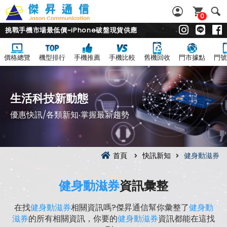
0
挑戰手機市場最低價~iPhone破盤現貨供應
價格總覽
機型排行
手機推薦
手機比較
舊機回收
門市據點
門號
生活科技新動態
優惠快訊/各類新知‧掌握最新趨勢
首頁
快訊新知
健身動滋券
健身動滋券
資訊彙整
在找
健身動滋券
相關資訊嗎?傑昇通信幫你彙整了
健身動
滋券
的所有相關資訊，你要的
健身動滋券
資訊都能在這找