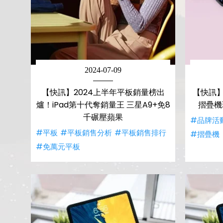
2024-07-09
【快訊】2024上半年平板銷量榜出
【快訊
爐！iPad第十代奪銷量王 三星A9+免8
摺疊機
千碾壓蘋果
#品牌活
#平板
#平板銷售分析
#平板銷售排行
#摺疊機
#免萬元平板