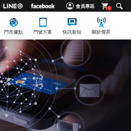
會員專區
0
門市據點
門號方案
快訊新知
關於傑昇