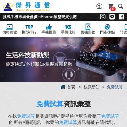
0
挑戰手機市場最低價~iPhone破盤現貨供應
價格總覽
機型排行
手機推薦
手機比較
舊機回收
門市據點
門號
生活科技新動態
優惠快訊/各類新知‧掌握最新趨勢
首頁
快訊新知
免費試算
免費試算
資訊彙整
在找
免費試算
相關資訊嗎?傑昇通信幫你彙整了
免費試算
的所有相關資訊，你要的
免費試算
資訊都能在這找到。