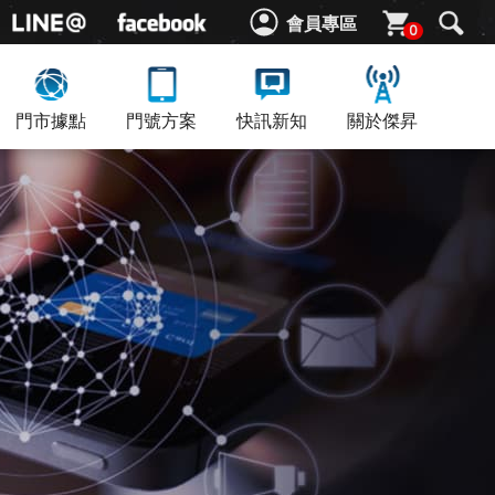
會員專區
0
門市據點
門號方案
快訊新知
關於傑昇