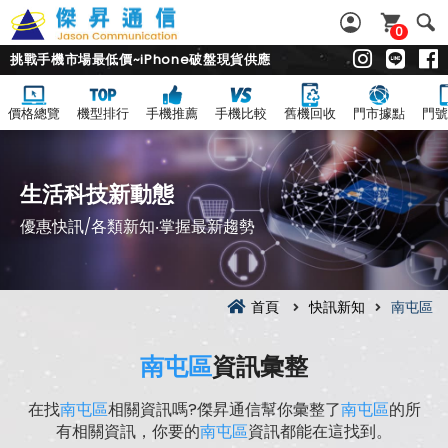
0
挑戰手機市場最低價~iPhone破盤現貨供應
價格總覽
機型排行
手機推薦
手機比較
舊機回收
門市據點
門號
生活科技新動態
優惠快訊/各類新知‧掌握最新趨勢
首頁
快訊新知
南屯區
南屯區
資訊彙整
在找
南屯區
相關資訊嗎?傑昇通信幫你彙整了
南屯區
的所
有相關資訊，你要的
南屯區
資訊都能在這找到。