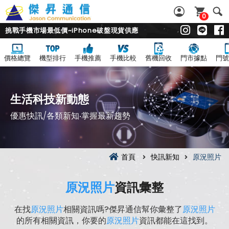
0
挑戰手機市場最低價~iPhone破盤現貨供應
價格總覽
機型排行
手機推薦
手機比較
舊機回收
門市據點
門號
生活科技新動態
優惠快訊/各類新知‧掌握最新趨勢
首頁
快訊新知
原況照片
原況照片
資訊彙整
在找
原況照片
相關資訊嗎?傑昇通信幫你彙整了
原況照片
的所有相關資訊，你要的
原況照片
資訊都能在這找到。