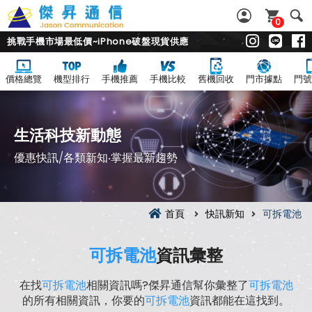
0
挑戰手機市場最低價~iPhone破盤現貨供應
價格總覽
機型排行
手機推薦
手機比較
舊機回收
門市據點
門號
生活科技新動態
優惠快訊/各類新知‧掌握最新趨勢
首頁
快訊新知
可拆電池
可拆電池
資訊彙整
在找
可拆電池
相關資訊嗎?傑昇通信幫你彙整了
可拆電池
的所有相關資訊，你要的
可拆電池
資訊都能在這找到。