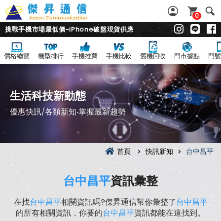
0
挑戰手機市場最低價~iPhone破盤現貨供應
價格總覽
機型排行
手機推薦
手機比較
舊機回收
門市據點
門號
生活科技新動態
優惠快訊/各類新知‧掌握最新趨勢
首頁
快訊新知
台中昌平
台中昌平
資訊彙整
在找
台中昌平
相關資訊嗎?傑昇通信幫你彙整了
台中昌平
的所有相關資訊，你要的
台中昌平
資訊都能在這找到。