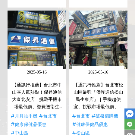
2025-05-16
2025-05-16
【通訊行推薦】台北市中
【通訊行推薦】台北市松
山區人氣熱點！傑昇通信
山區最強「傑昇通信松山
大直北安店｜挑戰手機市
民生東店」｜手機超便
場最低價、繳費送衛生
宜、挑戰市場最低價、消
紙、超多客戶五星好評
費抽手機
#月月抽手機
#台北市
#台北市
#破盤價購機
#健康保健品優惠
#健康保健品優惠
#中山區
#松山區