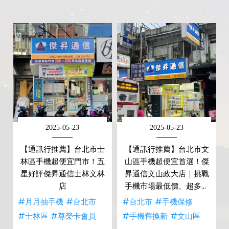
2025-05-23
2025-05-23
【通訊行推薦】台北市士
【通訊行推薦】台北市文
林區手機超便宜門市！五
山區手機超便宜首選！傑
星好評傑昇通信士林文林
昇通信文山政大店｜挑戰
店
手機市場最低價、超多客
戶五星好評
#月月抽手機
#台北市
#台北市
#手機保修
#士林區
#尊榮卡會員
#手機舊換新
#文山區