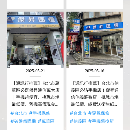
2025-05-21
2025-05-16
【通訊行推薦】台北市萬
【通訊行推薦】台北市信
華區必逛傑昇通信萬大店
義區必訪手機店！傑昇通
｜手機超便宜、挑戰市場
信信義莊敬店｜挑戰市場
最低價、舊機高價現金回
最低價、繳費送衛生紙、
收
舊機高價現金回收
#台北市
#手機保修
#台北市
#穿戴保修
#破盤價購機
#萬華區
#信義區
#手機舊換新