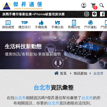
0
挑戰手機市場最低價~iPhone破盤現貨供應
價格總覽
機型排行
手機推薦
手機比較
舊機回收
門市據點
門號
生活科技新動態
優惠快訊/各類新知‧掌握最新趨勢
首頁
快訊新知
台北市
台北市
資訊彙整
在找
台北市
相關資訊嗎?傑昇通信幫你彙整了
台北市
的所
有相關資訊，你要的
台北市
資訊都能在這找到。