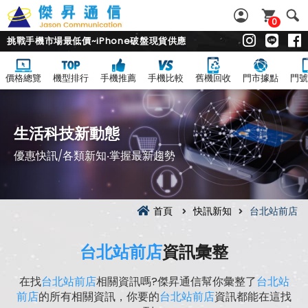
0
挑戰手機市場最低價~iPhone破盤現貨供應
價格總覽
機型排行
手機推薦
手機比較
舊機回收
門市據點
門號
生活科技新動態
優惠快訊/各類新知‧掌握最新趨勢
首頁
快訊新知
台北站前店
台北站前店
資訊彙整
在找
台北站前店
相關資訊嗎?傑昇通信幫你彙整了
台北站
前店
的所有相關資訊，你要的
台北站前店
資訊都能在這找