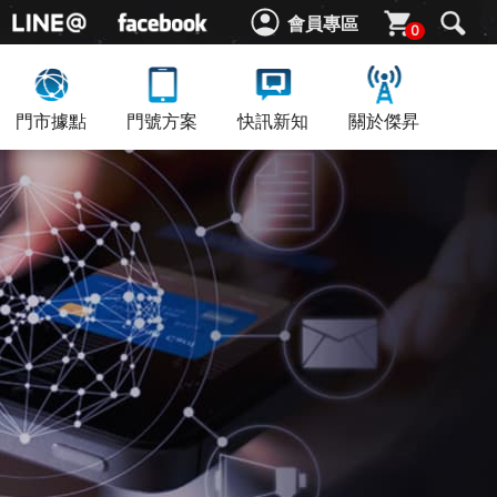
會員專區
0
門市據點
門號方案
快訊新知
關於傑昇