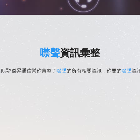
噤聲
資訊彙整
訊嗎?傑昇通信幫你彙整了
噤聲
的所有相關資訊，你要的
噤聲
資