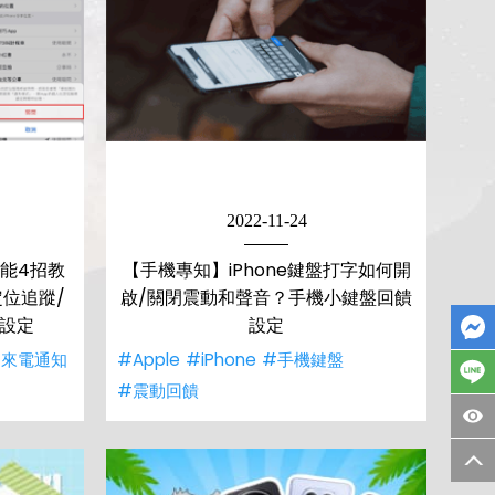
2022-11-24
功能4招教
【手機專知】iPhone鍵盤打字如何開
位追蹤/
啟/關閉震動和聲音？手機小鍵盤回饋
度設定
設定
#來電通知
#Apple
#iPhone
#手機鍵盤
#震動回饋