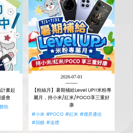
2026-07-01
助計畫起
【粉絲月】暑期補給Level UP!!米粉專
園盛會
屬月，持小米/紅米/POCO享三重好
康
贊助
#小米
#POCO
#紅米
#傑昇通信
#回饋
#送禮