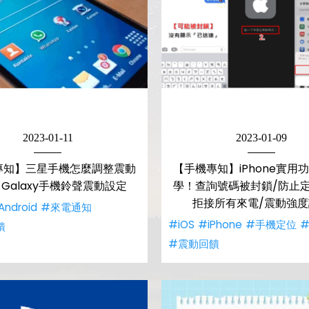
2023-01-11
2023-01-09
專知】三星手機怎麼調整震動
【手機專知】iPhone實用
Galaxy手機鈴聲震動設定
學！查詢號碼被封鎖/防止定
拒接所有來電/震動強
Android
#來電通知
#iOS
#iPhone
#手機定位
饋
#震動回饋