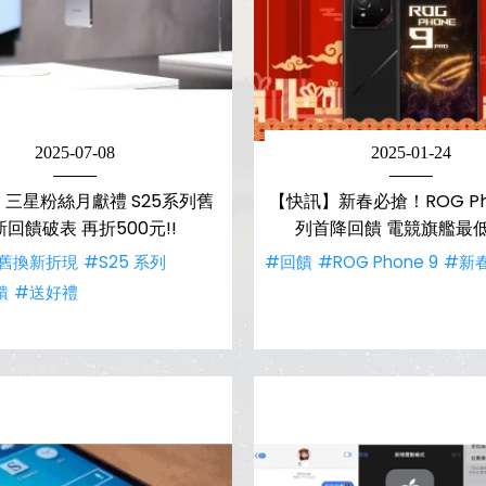
2025-07-08
2025-01-24
三星粉絲月獻禮 S25系列舊
【快訊】新春必搶！ROG Pho
新回饋破表 再折500元!!
列首降回饋 電競旗艦最低
舊換新折現
#S25 系列
#回饋
#ROG Phone 9
#新
饋
#送好禮