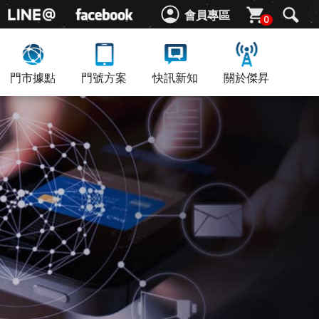
會員專區
0
門市據點
門號方案
快訊新知
關於傑昇