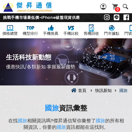
0
挑戰手機市場最低價~iPhone破盤現貨供應
價格總覽
機型排行
手機推薦
手機比較
舊機回收
門市據點
門號
生活科技新動態
優惠快訊/各類新知‧掌握最新趨勢
首頁
快訊新知
國旅
國旅
資訊彙整
在找
國旅
相關資訊嗎?傑昇通信幫你彙整了
國旅
的所有相
關資訊，你要的
國旅
資訊都能在這找到。