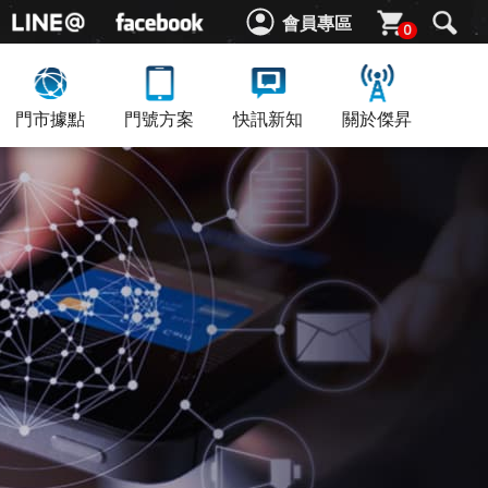
會員專區
0
門市據點
門號方案
快訊新知
關於傑昇