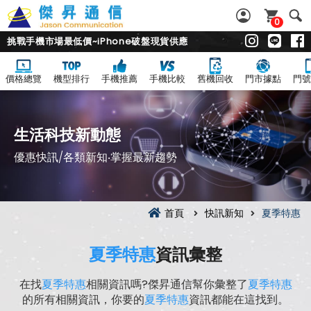
0
挑戰手機市場最低價~iPhone破盤現貨供應
價格總覽
機型排行
手機推薦
手機比較
舊機回收
門市據點
門號
生活科技新動態
優惠快訊/各類新知‧掌握最新趨勢
首頁
快訊新知
夏季特惠
夏季特惠
資訊彙整
在找
夏季特惠
相關資訊嗎?傑昇通信幫你彙整了
夏季特惠
的所有相關資訊，你要的
夏季特惠
資訊都能在這找到。