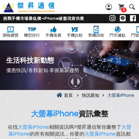
0
挑戰手機市場最低價~iPhone破盤現貨供應
價格總覽
機型排行
手機推薦
手機比較
舊機回收
門市據點
門號
生活科技新動態
優惠快訊/各類新知‧掌握最新趨勢
首頁
快訊新知
大螢幕iPhone
大螢幕iPhone
資訊彙整
在找
大螢幕iPhone
相關資訊嗎?傑昇通信幫你彙整了
大螢
幕iPhone
的所有相關資訊，你要的
大螢幕iPhone
資訊都