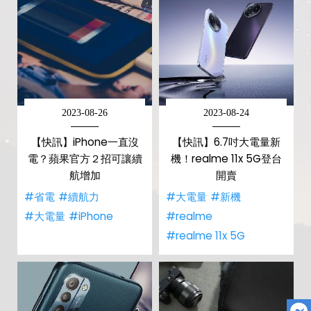
2023-08-26
2023-08-24
【快訊】iPhone一直沒
【快訊】6.7吋大電量新
電？蘋果官方２招可讓續
機！realme 11x 5G登台
航增加
開賣
#省電
#續航力
#大電量
#新機
#大電量
#iPhone
#realme
#realme 11x 5G