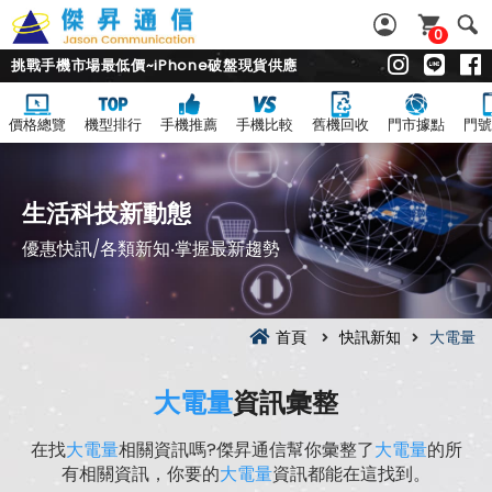
0
挑戰手機市場最低價~iPhone破盤現貨供應
價格總覽
機型排行
手機推薦
手機比較
舊機回收
門市據點
門號
生活科技新動態
優惠快訊/各類新知‧掌握最新趨勢
首頁
快訊新知
大電量
大電量
資訊彙整
在找
大電量
相關資訊嗎?傑昇通信幫你彙整了
大電量
的所
有相關資訊，你要的
大電量
資訊都能在這找到。