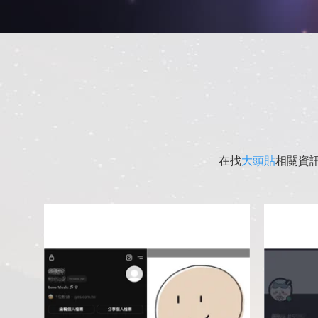
在找
大頭貼
相關資