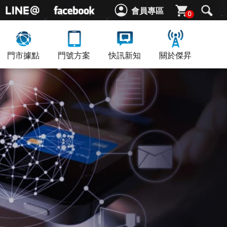
會員專區
0
門市據點
門號方案
快訊新知
關於傑昇