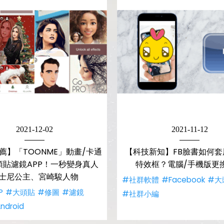
2021-12-02
2021-11-12
推薦】「TOONME」動畫/卡通
【科技新知】FB臉書如何套
頭貼濾鏡APP！一秒變身真人
特效框？電腦/手機版更
士尼公主、宮崎駿人物
#社群軟體
#Facebook
#大
P
#大頭貼
#修圖
#濾鏡
#社群小編
ndroid