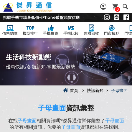
0
挑戰手機市場最低價~iPhone破盤現貨供應
價格總覽
機型排行
手機推薦
手機比較
舊機回收
門市據點
門號
生活科技新動態
優惠快訊/各類新知‧掌握最新趨勢
首頁
快訊新知
子母畫面
子母畫面
資訊彙整
在找
子母畫面
相關資訊嗎?傑昇通信幫你彙整了
子母畫面
的所有相關資訊，你要的
子母畫面
資訊都能在這找到。