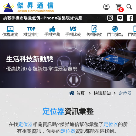
0
挑戰手機市場最低價~iPhone破盤現貨供應
價格總覽
機型排行
手機推薦
手機比較
舊機回收
門市據點
門號
生活科技新動態
優惠快訊/各類新知‧掌握最新趨勢
首頁
快訊新知
定位器
定位器
資訊彙整
在找
定位器
相關資訊嗎?傑昇通信幫你彙整了
定位器
的所
有相關資訊，你要的
定位器
資訊都能在這找到。