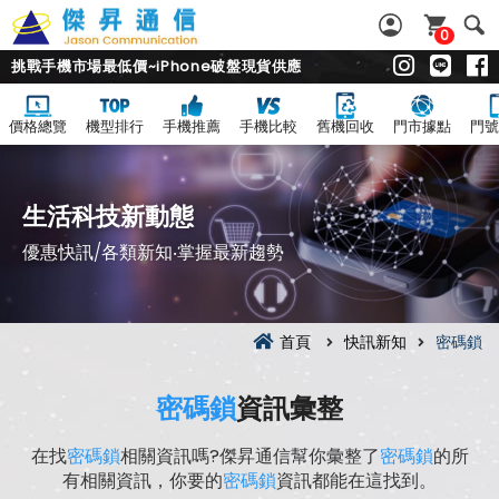
0
挑戰手機市場最低價~iPhone破盤現貨供應
價格總覽
機型排行
手機推薦
手機比較
舊機回收
門市據點
門號
生活科技新動態
優惠快訊/各類新知‧掌握最新趨勢
首頁
快訊新知
密碼鎖
密碼鎖
資訊彙整
在找
密碼鎖
相關資訊嗎?傑昇通信幫你彙整了
密碼鎖
的所
有相關資訊，你要的
密碼鎖
資訊都能在這找到。