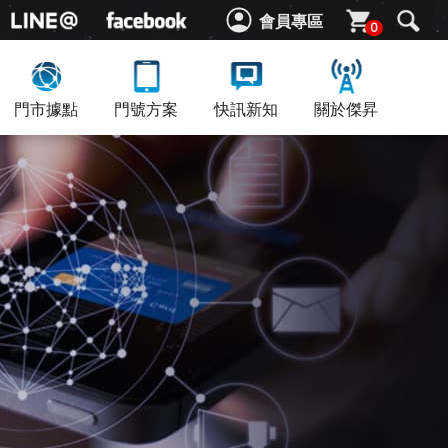
會員專區
0
門市據點
門號方案
快訊新知
關於傑昇