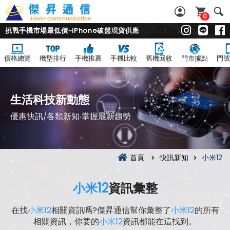
0
挑戰手機市場最低價~iPhone破盤現貨供應
價格總覽
機型排行
手機推薦
手機比較
舊機回收
門市據點
門號
生活科技新動態
優惠快訊/各類新知‧掌握最新趨勢
首頁
快訊新知
小米12
小米12
資訊彙整
在找
小米12
相關資訊嗎?傑昇通信幫你彙整了
小米12
的所有
相關資訊，你要的
小米12
資訊都能在這找到。