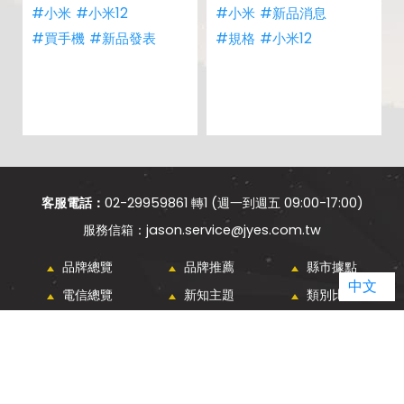
#小米
#小米12
#小米
#新品消息
#買手機
#新品發表
#規格
#小米12
客服電話：
02-29959861 轉1 (週一到週五 09:00-17:00)
jason.service@jyes.com.tw
品牌總覽
品牌推薦
縣市據點
中文
電信總覽
新知主題
類別比較
熱門新知
購物須知
網站導覽
傑昇通信 ALL RIGHTS RESERVED.
WEBDESIGN - GRNET