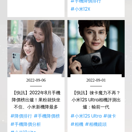
#手機降價排行
#小米12X
2022-09-06
2022-09-01
【快訊】2022年8月手機
【快訊】徠卡魔力不再？
降價榜出爐！果粉就快坐
小米12S Ultra相機評測出
不住、小米新機降最多
爐：輸前一代
#降價排行
#手機降價榜
#小米12S Ultra
#徠卡
#手機降價分析
#相機
#相機鏡頭