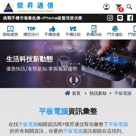
0
挑戰手機市場最低價~iPhone破盤現貨供應
價格總覽
機型排行
手機推薦
手機比較
舊機回收
門市據點
門號
生活科技新動態
優惠快訊/各類新知‧掌握最新趨勢
首頁
快訊新知
平板電腦
平板電腦
資訊彙整
在找
平板電腦
相關資訊嗎?傑昇通信幫你彙整了
平板電腦
的所有相關資訊，你要的
平板電腦
資訊都能在這找到。