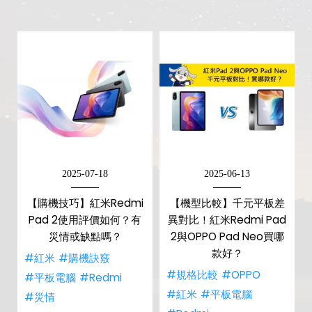
2025-07-18
2025-06-13
【購機技巧】紅米Redmi
【機型比較】千元平板差
Pad 2使用評價如何？有
異對比！紅米Redmi Pad
災情或缺點嗎？
2與OPPO Pad Neo買哪
款好？
#紅米
#購機訣竅
#規格比較
#OPPO
#平板電腦
#Redmi
#紅米
#平板電腦
#災情