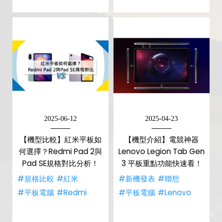
2025-06-12
2025-04-23
【機型比較】紅米平板如
【機型介紹】電競神器
何選擇？Redmi Pad 2與
Lenovo Legion Tab Gen
Pad SE規格對比分析！
3 平板重點功能快速看！
#規格比較
#紅米
#新機發表
#聯想
#平板電腦
#Redmi
#平板電腦
#Lenovo