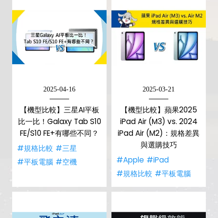
2025-04-16
2025-03-21
【機型比較】三星AI平板
【機型比較】蘋果2025
比一比！Galaxy Tab S10
iPad Air (M3) vs. 2024
FE/S10 FE+有哪些不同？
iPad Air (M2)：規格差異
與選購技巧
#規格比較
#三星
#Apple
#iPad
#平板電腦
#空機
#規格比較
#平板電腦