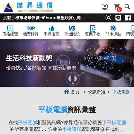
0
挑戰手機市場最低價~iPhone破盤現貨供應
價格總覽
機型排行
手機推薦
手機比較
舊機回收
門市據點
門號
生活科技新動態
優惠快訊/各類新知‧掌握最新趨勢
首頁
快訊新知
平板電腦
平板電腦
資訊彙整
在找
平板電腦
相關資訊嗎?傑昇通信幫你彙整了
平板電腦
的所有相關資訊，你要的
平板電腦
資訊都能在這找到。