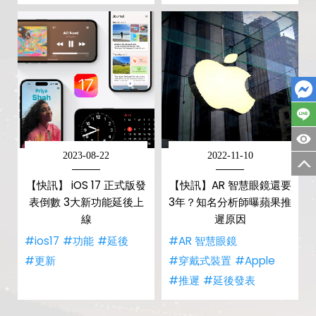
2023-08-22
2022-11-10
【快訊】 iOS 17 正式版發
【快訊】AR 智慧眼鏡還要
表倒數 3大新功能延後上
3年？知名分析師曝蘋果推
線
遲原因
#ios17
#功能
#延後
#AR 智慧眼鏡
#更新
#穿戴式裝置
#Apple
#推遲
#延後發表