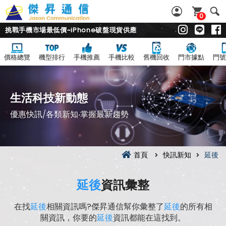
0
挑戰手機市場最低價~iPhone破盤現貨供應
價格總覽
機型排行
手機推薦
手機比較
舊機回收
門市據點
門號
生活科技新動態
優惠快訊/各類新知‧掌握最新趨勢
首頁
快訊新知
延後
延後
資訊彙整
在找
延後
相關資訊嗎?傑昇通信幫你彙整了
延後
的所有相
關資訊，你要的
延後
資訊都能在這找到。